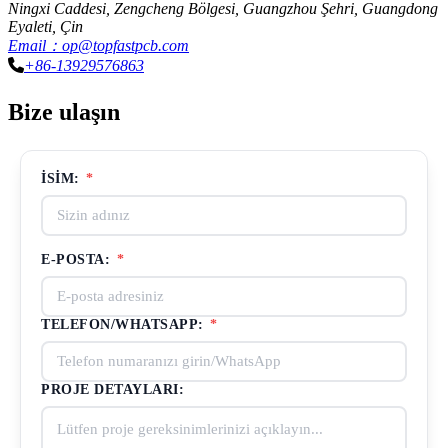
Ningxi Caddesi, Zengcheng Bölgesi, Guangzhou Şehri, Guangdong
Eyaleti, Çin
Email：op@topfastpcb.com
+86-13929576863
Bize ulaşın
İSIM:
*
E-POSTA:
*
TELEFON/WHATSAPP:
*
PROJE DETAYLARI: