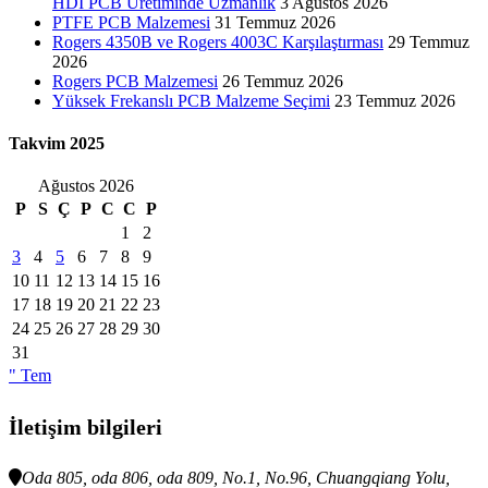
HDI PCB Üretiminde Uzmanlık
3 Ağustos 2026
PTFE PCB Malzemesi
31 Temmuz 2026
Rogers 4350B ve Rogers 4003C Karşılaştırması
29 Temmuz
2026
Rogers PCB Malzemesi
26 Temmuz 2026
Yüksek Frekanslı PCB Malzeme Seçimi
23 Temmuz 2026
Takvim 2025
Ağustos 2026
P
S
Ç
P
C
C
P
1
2
3
4
5
6
7
8
9
10
11
12
13
14
15
16
17
18
19
20
21
22
23
24
25
26
27
28
29
30
31
" Tem
İletişim bilgileri
Oda 805, oda 806, oda 809, No.1, No.96, Chuangqiang Yolu,