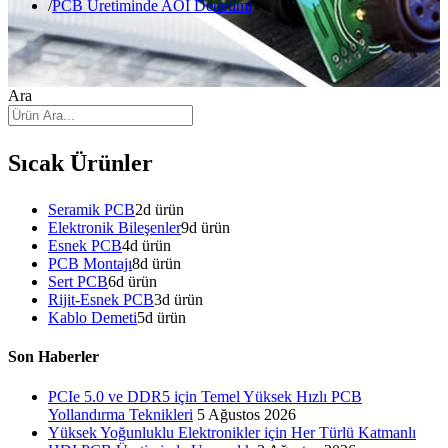
PCB Üretiminde AOI Denetimi
Ara
Sıcak Ürünler
Seramik PCB
2
d ürün
Elektronik Bileşenler
9
d ürün
Esnek PCB
4
d ürün
PCB Montajı
8
d ürün
Sert PCB
6
d ürün
Rijit-Esnek PCB
3
d ürün
Kablo Demeti
5
d ürün
Son Haberler
PCIe 5.0 ve DDR5 için Temel Yüksek Hızlı PCB
Yollandırma Teknikleri
5 Ağustos 2026
Yüksek Yoğunluklu Elektronikler için Her Türlü Katmanlı