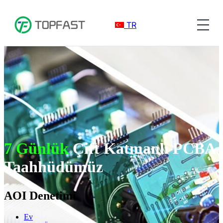
TR
7 Günlük
Çift Katmanlı PCBA
Taahhüdümüz
AOI Denetimi
Ev