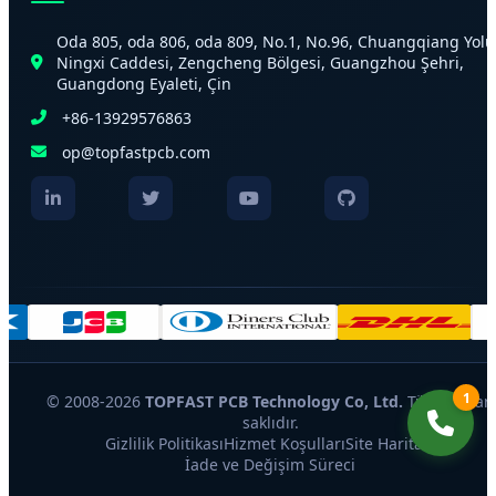
Oda 805, oda 806, oda 809, No.1, No.96, Chuangqiang Yolu
Ningxi Caddesi, Zengcheng Bölgesi, Guangzhou Şehri,
Guangdong Eyaleti, Çin
+86-13929576863
op@topfastpcb.com
1
© 2008-2026
TOPFAST PCB Technology Co, Ltd.
Tüm hakları
saklıdır.
Gizlilik Politikası
Hizmet Koşulları
Site Haritası
İade ve Değişim Süreci