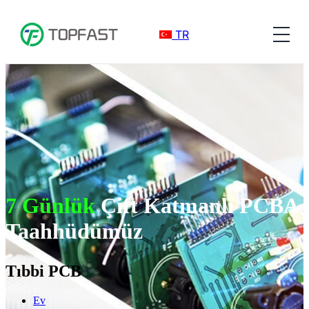
TR
7 Günlük
Çift Katmanlı PCBA
Taahhüdümüz
Tıbbi PCB
Ev