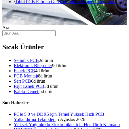
Tıbbi PCB Fabrika Gereksinimleri: Bilmeniz Gerekenler
Ara
Sıcak Ürünler
Seramik PCB
2
d ürün
Elektronik Bileşenler
9
d ürün
Esnek PCB
4
d ürün
PCB Montajı
8
d ürün
Sert PCB
6
d ürün
Rijit-Esnek PCB
3
d ürün
Kablo Demeti
5
d ürün
Son Haberler
PCIe 5.0 ve DDR5 için Temel Yüksek Hızlı PCB
Yollandırma Teknikleri
5 Ağustos 2026
Yüksek Yoğunluklu Elektronikler için Her Türlü Katmanlı