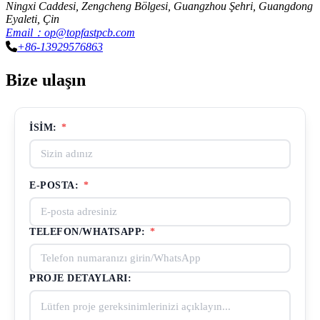
Ningxi Caddesi, Zengcheng Bölgesi, Guangzhou Şehri, Guangdong
Eyaleti, Çin
Email：op@topfastpcb.com
+86-13929576863
Bize ulaşın
İSIM:
*
E-POSTA:
*
TELEFON/WHATSAPP:
*
PROJE DETAYLARI: