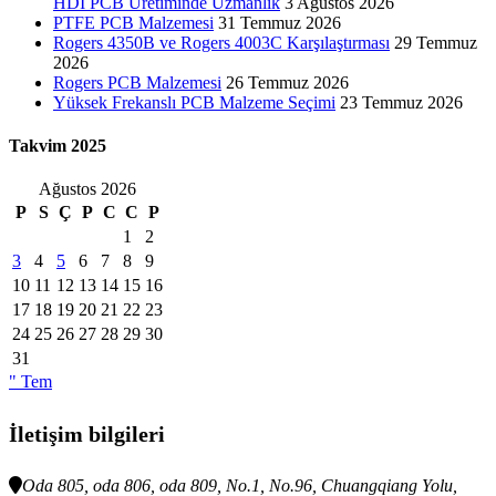
HDI PCB Üretiminde Uzmanlık
3 Ağustos 2026
PTFE PCB Malzemesi
31 Temmuz 2026
Rogers 4350B ve Rogers 4003C Karşılaştırması
29 Temmuz
2026
Rogers PCB Malzemesi
26 Temmuz 2026
Yüksek Frekanslı PCB Malzeme Seçimi
23 Temmuz 2026
Takvim 2025
Ağustos 2026
P
S
Ç
P
C
C
P
1
2
3
4
5
6
7
8
9
10
11
12
13
14
15
16
17
18
19
20
21
22
23
24
25
26
27
28
29
30
31
" Tem
İletişim bilgileri
Oda 805, oda 806, oda 809, No.1, No.96, Chuangqiang Yolu,