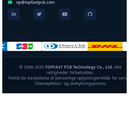
op@topfastpcb.com
© 2008-2026
TOPFAST PCB Technology Co., Ltd.
Alle
rettigheder forbeholdes.
Politik for beskyttelse af personlige oplysninger
Vilkår for servi
Sitemap
Retur- og ombytningsproces