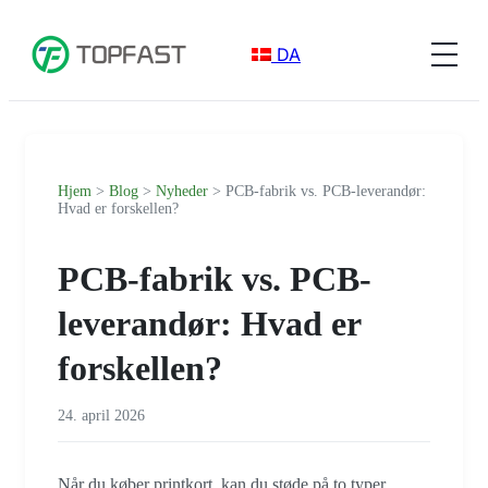
DA
Hjem
>
Blog
>
Nyheder
> PCB-fabrik vs. PCB-leverandør:
Hvad er forskellen?
PCB-fabrik vs. PCB-
leverandør: Hvad er
forskellen?
24. april 2026
Når du køber printkort, kan du støde på to typer