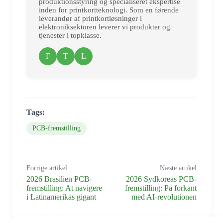
produktionsstyring og specialiseret ekspertise
inden for printkortteknologi. Som en førende
leverandør af printkortløsninger i
elektroniksektoren leverer vi produkter og
tjenester i topklasse.
F
T
L
Tags:
PCB-fremstilling
Forrige artikel
Næste artikel
2026 Brasilien PCB-
2026 Sydkoreas PCB-
fremstilling: At navigere
fremstilling: På forkant
i Latinamerikas gigant
med AI-revolutionen