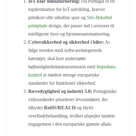
IoT-klar miniaturisering:
Da Portugal er en
topdestination for IoT-udvikling, kræver
printkort ofte ultrafine spor og
Stiv-fleksibel
printplade
design, der passer ind i sensorer til
intelligente byer og hjemmeautomatisering.
Cybersikkerhed og sikkerhed i biler:
At
følge trenden
mod softwareintegrerede
køretøjer, skal kort understøtte
højhastighedsdatatransmission med
Impedans-
kontrol
at mødes
t strenge europæiske
standarder for funktionel sikkerhed.
Bæredygtighed og industri 5.0:
Portugisiske
virksomheder prioriterer leverandører, der
tilbyder
RoHS/REACH
og blyfri
overfladebehandling, hvilket afspejler landets
engagement i den europæiske grønne aftale.