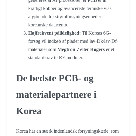
genereres af AI-processorer, er PCB'er af
kraftigt kobber og avancerede termiske vias
afgørende for strømforsyningsenheder i
koreanske datacentre.
Højfrekvent pålidelighed:
Til Koreas 6G-
forsøg vil indkøb af plader med lav-Dk/lav-Df-
materialer som
Megtron 7 eller Rogers
er et
standardkrav til RF-moduler.
De bedste PCB- og
materialepartnere i
Korea
Korea har en stærk indenlandsk forsyningskæde, som