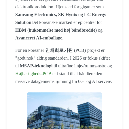
elektronikproduktion. Hjemsted for giganter som
Samsung Electronics, SK Hynix og LG Energy
Solution
Det koreanske marked er epicentret for
HBM (hukommelse med høj båndbredde)
og
Avanceret AI-emballage
.
For en koreaner
인쇄회로기판
(PCB)-projekt er
"godt nok" aldrig standarden. I 2026 er fokus skiftet
til
MSAP-teknologi
til ultrafine linje-/rummønstre og
Højhastigheds-PCB'er
i stand til at håndtere den
massive datagennemstrømning fra 6G- og AI-servere.