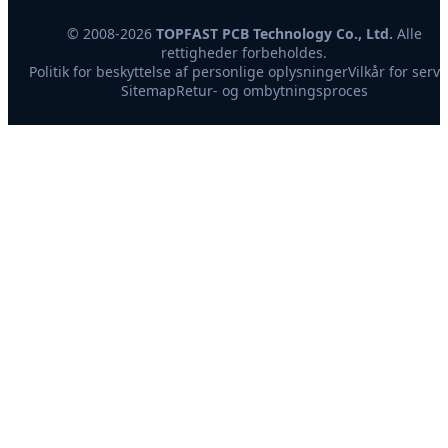
© 2008-2026
TOPFAST PCB Technology Co., Ltd.
Alle
rettigheder forbeholdes.
Politik for beskyttelse af personlige oplysninger
Vilkår for servi
Sitemap
Retur- og ombytningsproces