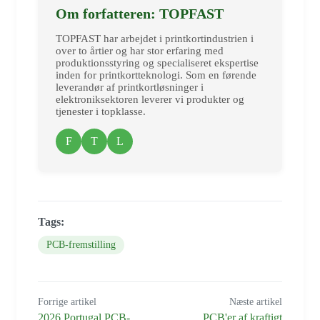
Om forfatteren: TOPFAST
TOPFAST har arbejdet i printkortindustrien i
over to årtier og har stor erfaring med
produktionsstyring og specialiseret ekspertise
inden for printkortteknologi. Som en førende
leverandør af printkortløsninger i
elektroniksektoren leverer vi produkter og
tjenester i topklasse.
F
T
L
Tags:
PCB-fremstilling
Forrige artikel
Næste artikel
2026 Portugal PCB-
PCB'er af kraftigt