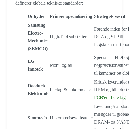
definerer globale tekniske standarder:
Udbyder
Primær specialisering
Strategisk værdi
Samsung
Førende inden for
Electro-
High-End substrater
BGA og SLP til
Mechanics
flagskibs smartpho
(SEMCO)
Specialist i HDI og
LG
Mobil og bil
højpræcisionssubst
Innotek
til kameraer og elbi
Kritisk leverandør t
Daeduck
Flerlag & hukommelse
HBM og bilindustr
Elektronik
PCB'er i flere lag
.
Leverandør af stor
mængder til global
Simmtech
Hukommelsessubstrater
DRAM- og NAN