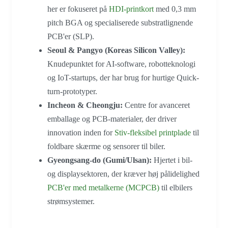
her er fokuseret på
HDI-printkort
med 0,3 mm
pitch BGA og specialiserede substratlignende
PCB'er (SLP).
Seoul & Pangyo (Koreas Silicon Valley):
Knudepunktet for AI-software, robotteknologi
og IoT-startups, der har brug for hurtige Quick-
turn-prototyper.
Incheon & Cheongju:
Centre for avanceret
emballage og PCB-materialer, der driver
innovation inden for
Stiv-fleksibel printplade
til
foldbare skærme og sensorer til biler.
Gyeongsang-do (Gumi/Ulsan):
Hjertet i bil-
og displaysektoren, der kræver høj pålidelighed
PCB'er med metalkerne (MCPCB)
til elbilers
strømsystemer.