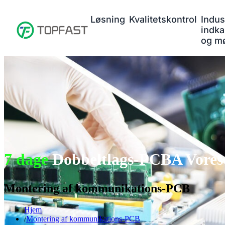
Løsning
Kvalitetskontrol
Indus
indka
og m
7 dage
Dobbeltlags-PCBA Vores 
Montering af kommunikations-PCB
Hjem
Montering af kommunikations-PCB