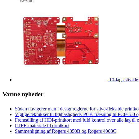
10-lags stiv-f
Varme nyheder
Sådan navigerer man i designreglerne for stive-fleksible printk
Vigtige teknikker til højhastigheds-PCB-fræsning til PCIe 5.
Fremstilling af HDI-printkort med fuld kontrol over alle lag til
PTFE-materiale til printkort
Sammenligning af Rogers 4350B og Rogers 4003C