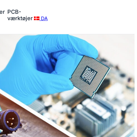
er
PCB-
værktøjer
DA