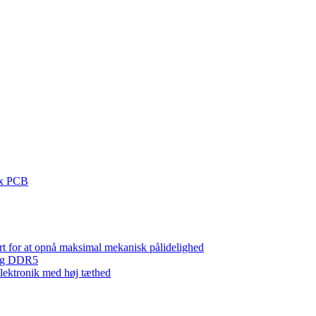
lex PCB
ort for at opnå maksimal mekanisk pålidelighed
0 og DDR5
 elektronik med høj tæthed