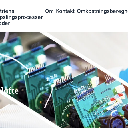
triens
Om
Kontakt
Omkostningsberegn
pslingsprocesser
øder
løfte