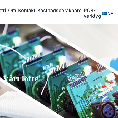
tri
Om
Kontakt
Kostnadsberäknare
PCB-
SV
verktyg
Vårt löfte