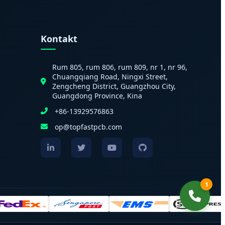
Kontakt
Rum 805, rum 806, rum 809, nr 1, nr 96,
Chuangqiang Road, Ningxi Street,
Zengcheng District, Guangzhou City,
Guangdong Province, Kina
+86-13929576863
op@topfastpcb.com
1