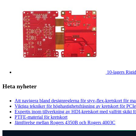
10-lagers Rig
Heta nyheter
Att navigera bland designreglerna för styv-flex-kretskort för max
Viktiga tekniker för höghastighetsfräsning av kretskort för P
Expertis inom tillverkning av HDI-kretskort med valfritt skikt f
PTFE-material för kretskort
Jämförelse mellan Rogers 4350B och Rogers 4003C