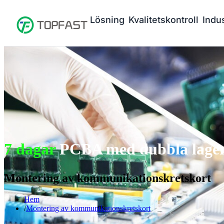
Lösning
Kvalitetskontroll
Indus
7 dagar
PCBA med dubbla lager 
Montering av kommunikationskretskort
Hem
Montering av kommunikationskretskort