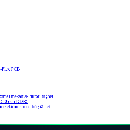
id-Flex PCB
imal mekanisk tillförlitlighet
CIe 5.0 och DDR5
ör elektronik med hög täthet