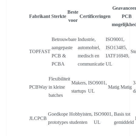
Geavancee
Beste
Fabrikant
Sterkte
Certificeringen
PCB
voor
mogelijkhe
Betrouwbare
Industrie,
ISO9001,
aangepaste
automobiel,
ISO13485,
TOPFAST
St
PCB &
medisch en
IATF16949,
PCBA
communicatie
UL
Flexibiliteit
Makers,
ISO9001,
3
PCBWay
in kleine
Matig
Matig
startups
UL
d
batches
Goedkope
Hobbyisten,
ISO9001,
Basis tot
JLCPCB
prototypes
studenten
UL
gemiddeld