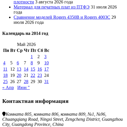
плотности
3 августа 2026 года
Материал для печатных плат из ПТФЭ
31 июля 2026
года
Сравнение моделей Rogers 4350B и Rogers 4003C
29
июля 2026 года
Календарь на 2014 год
Май 2026
Пн
Вт
Ср
Чт
Пт
Сб
Вс
1
2
3
4
5
6
7
8
9
10
11
12
13
14
15
16
17
18
19
20
21
22
23
24
25
26
27
28
29
30
31
« Апр
Июн "
Контактная информация
Комната 805, комната 806, комната 809, №1, №96,
Chuangqiang Road, Ningxi Street, Zengcheng District, Guangzhou
City, Guangdong Province, China