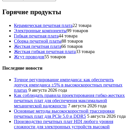
Горячие продукты
Керамическая печатная плата
2
2 товара
Электронные компоненты
9
9 товаров
Гибкая печатная плата
4
4 товара
Сборка печатной платы
8
8 товаров
Жесткая печатная плата
6
6 товаров
Жесткая гибкая печатная плата
3
3 товара
Жгут проводов
5
5 товаров
Последние новости
Точное регулирование импеданса: как обеспечить
допуск импеданса ±5% в высокоскоростных печатных
платах
9 августа 2026 года
Как соблюдать правила проектирования гибко-жестких
печатных плат для обеспечения максимальной
механической надежности
7 августа 2026 года
Основные методы высокоскоростной трассировки
печатных плат для PCIe 5.0 и DDR5
5 августа 2026 года
Производство печатных плат HDI любого уровня
сложности для электронных устройств высокой