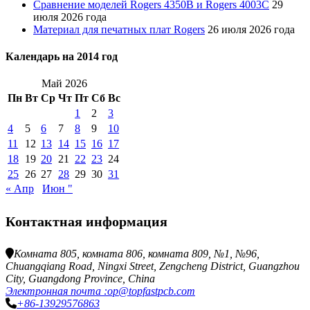
Сравнение моделей Rogers 4350B и Rogers 4003C
29
июля 2026 года
Материал для печатных плат Rogers
26 июля 2026 года
Календарь на 2014 год
Май 2026
Пн
Вт
Ср
Чт
Пт
Сб
Вс
1
2
3
4
5
6
7
8
9
10
11
12
13
14
15
16
17
18
19
20
21
22
23
24
25
26
27
28
29
30
31
« Апр
Июн "
Контактная информация
Комната 805, комната 806, комната 809, №1, №96,
Chuangqiang Road, Ningxi Street, Zengcheng District, Guangzhou
City, Guangdong Province, China
Электронная почта :op@topfastpcb.com
+86-13929576863