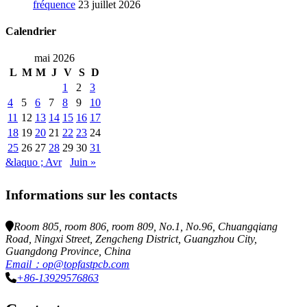
fréquence
23 juillet 2026
Calendrier
mai 2026
L
M
M
J
V
S
D
1
2
3
4
5
6
7
8
9
10
11
12
13
14
15
16
17
18
19
20
21
22
23
24
25
26
27
28
29
30
31
&laquo ; Avr
Juin »
Informations sur les contacts
Room 805, room 806, room 809, No.1, No.96, Chuangqiang
Road, Ningxi Street, Zengcheng District, Guangzhou City,
Guangdong Province, China
Email：op@topfastpcb.com
+86-13929576863