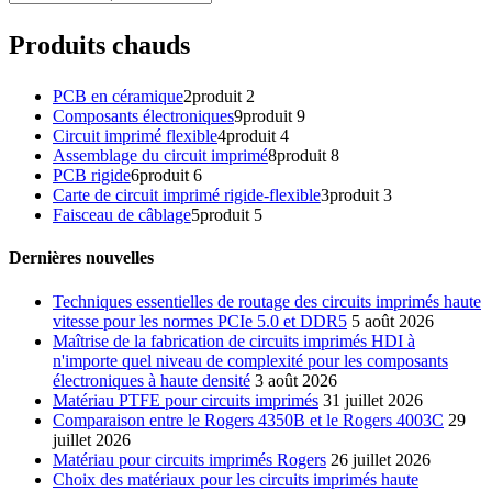
Produits chauds
PCB en céramique
2
produit 2
Composants électroniques
9
produit 9
Circuit imprimé flexible
4
produit 4
Assemblage du circuit imprimé
8
produit 8
PCB rigide
6
produit 6
Carte de circuit imprimé rigide-flexible
3
produit 3
Faisceau de câblage
5
produit 5
Dernières nouvelles
Techniques essentielles de routage des circuits imprimés haute
vitesse pour les normes PCIe 5.0 et DDR5
5 août 2026
Maîtrise de la fabrication de circuits imprimés HDI à
n'importe quel niveau de complexité pour les composants
électroniques à haute densité
3 août 2026
Matériau PTFE pour circuits imprimés
31 juillet 2026
Comparaison entre le Rogers 4350B et le Rogers 4003C
29
juillet 2026
Matériau pour circuits imprimés Rogers
26 juillet 2026
Choix des matériaux pour les circuits imprimés haute