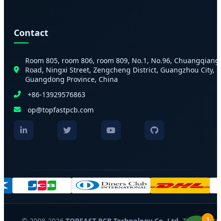
Contact
Room 805, room 806, room 809, No.1, No.96, Chuangqiang
Road, Ningxi Street, Zengcheng District, Guangzhou City,
Guangdong Province, China
+86-13929576863
op@topfastpcb.com
1
© 2008-2026
TOPFAST PCB Technology Co. Ltd.
Tous droits