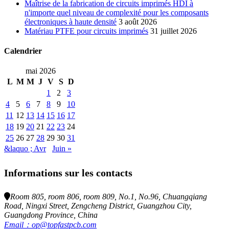
Maîtrise de la fabrication de circuits imprimés HDI à
n'importe quel niveau de complexité pour les composants
électroniques à haute densité
3 août 2026
Matériau PTFE pour circuits imprimés
31 juillet 2026
Calendrier
mai 2026
L
M
M
J
V
S
D
1
2
3
4
5
6
7
8
9
10
11
12
13
14
15
16
17
18
19
20
21
22
23
24
25
26
27
28
29
30
31
&laquo ; Avr
Juin »
Informations sur les contacts
Room 805, room 806, room 809, No.1, No.96, Chuangqiang
Road, Ningxi Street, Zengcheng District, Guangzhou City,
Guangdong Province, China
Email：op@topfastpcb.com