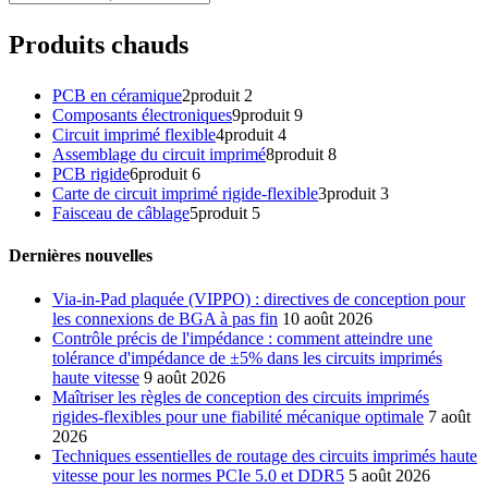
Produits chauds
PCB en céramique
2
produit 2
Composants électroniques
9
produit 9
Circuit imprimé flexible
4
produit 4
Assemblage du circuit imprimé
8
produit 8
PCB rigide
6
produit 6
Carte de circuit imprimé rigide-flexible
3
produit 3
Faisceau de câblage
5
produit 5
Dernières nouvelles
Via-in-Pad plaquée (VIPPO) : directives de conception pour
les connexions de BGA à pas fin
10 août 2026
Contrôle précis de l'impédance : comment atteindre une
tolérance d'impédance de ±5% dans les circuits imprimés
haute vitesse
9 août 2026
Maîtriser les règles de conception des circuits imprimés
rigides-flexibles pour une fiabilité mécanique optimale
7 août
2026
Techniques essentielles de routage des circuits imprimés haute
vitesse pour les normes PCIe 5.0 et DDR5
5 août 2026