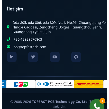
İletişim
Oda 805, oda 806, oda 809, No.1, No.96, Chuangqiang Yolu
Ningxi Caddesi, Zengcheng Bölgesi, Guangzhou Şehri,
Guangdong Eyaleti, Çin
+86-13929576863
op@topfastpcb.com
1
© 2008-2026
TOPFAST PCB Technology Co, Ltd.
Tüm hakları
saklıdır.