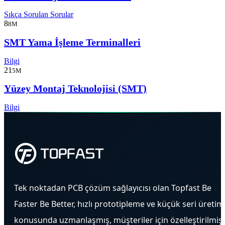
Sıkça Sorulan Sorular
8
8M
SMT Yama İşleme Terminalleri
Bilgi
21
5M
Yüzey Montaj Teknolojisi (SMT)
Bilgi
Tek noktadan PCB çözüm sağlayıcısı olan Topfast Be
Faster Be Better, hızlı prototipleme ve küçük seri üretim
konusunda uzmanlaşmış, müşteriler için özelleştirilmiş