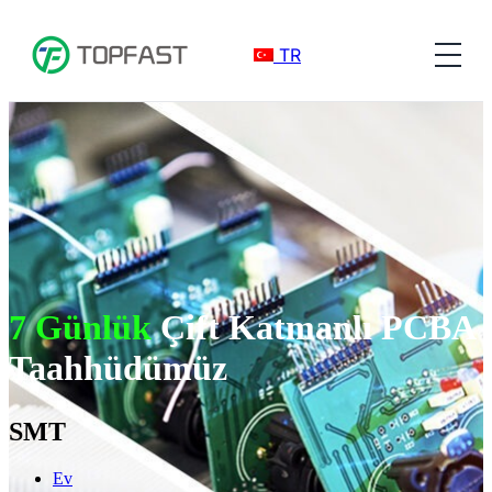
TR
7 Günlük
Çift Katmanlı PCBA
Taahhüdümüz
SMT
Ev