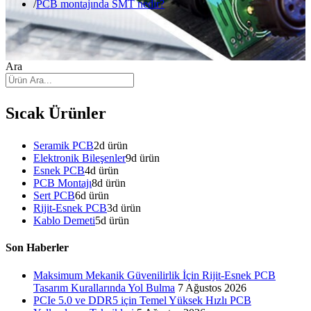
PCB montajında SMT nedir?
Ara
Sıcak Ürünler
Seramik PCB
2
d ürün
Elektronik Bileşenler
9
d ürün
Esnek PCB
4
d ürün
PCB Montajı
8
d ürün
Sert PCB
6
d ürün
Rijit-Esnek PCB
3
d ürün
Kablo Demeti
5
d ürün
Son Haberler
Maksimum Mekanik Güvenilirlik İçin Rijit-Esnek PCB
Tasarım Kurallarında Yol Bulma
7 Ağustos 2026
PCIe 5.0 ve DDR5 için Temel Yüksek Hızlı PCB