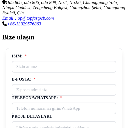
Oda 805, oda 806, oda 809, No.1, No.96, Chuangqiang Yolu,
Ningxi Caddesi, Zengcheng Bölgesi, Guangzhou Şehri, Guangdong
Eyaleti, Çin
Email：op@topfastpcb.com
+86-13929576863
Bize ulaşın
İSIM:
*
E-POSTA:
*
TELEFON/WHATSAPP:
*
PROJE DETAYLARI: