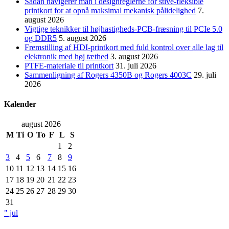
Sådan navigerer man i designreglerne for stive-fleksible
printkort for at opnå maksimal mekanisk pålidelighed
7.
august 2026
Vigtige teknikker til højhastigheds-PCB-fræsning til PCIe 5.0
og DDR5
5. august 2026
Fremstilling af HDI-printkort med fuld kontrol over alle lag til
elektronik med høj tæthed
3. august 2026
PTFE-materiale til printkort
31. juli 2026
Sammenligning af Rogers 4350B og Rogers 4003C
29. juli
2026
Kalender
august 2026
M
Ti
O
To
F
L
S
1
2
3
4
5
6
7
8
9
10
11
12
13
14
15
16
17
18
19
20
21
22
23
24
25
26
27
28
29
30
31
" jul