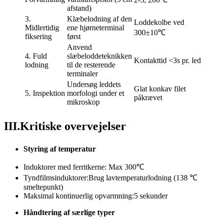
afstand)
3.
Klæbelodning af den
Loddekolbe ved
Midlertidig
ene hjørneterminal
300±10℃
fiksering
først
Anvend
4. Fuld
slæbeloddeteknikken
Kontakttid <3s pr. led
lodning
til de resterende
terminaler
Undersøg leddets
Glat konkav filet
5. Inspektion
morfologi under et
påkrævet
mikroskop
III.Kritiske overvejelser
Styring af temperatur
Induktorer med ferritkerne: Max 300℃
Tyndfilmsinduktorer:Brug lavtemperaturlodning (138 ℃
smeltepunkt)
Maksimal kontinuerlig opvarmning:5 sekunder
Håndtering af særlige typer