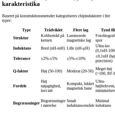
karakteristika
Baseret på konstruktionsmetoder kategoriseres chipinduktorer i fire
typer:
Type
Trådviklet
Flere lag
Tynd fi
Kobbertråd på
Laminerede
Fotolitogra
Struktur
kernen
magnetiske lag
spor
Ultra-lav
Induktans
Bred (nH-mH)
Lille (nH-μH)
(0,1nH-10
±0,1nH (hø
Tolerance
±2%-±5%
±5%-±10%
præcision)
Meget høj
Q-faktor
Høj (50-100)
Moderat (20-50)
(>100, RF-f
Høj
Ultra-
Kompakt, lukket
Fordele
nøjagtighed,
højfrekvent,
magnetisk bane
lavt tab
miniaturiser
Begrænsninger
Smalt
Minimal
Begrænsninger
i størrelse
induktansområde
induktans