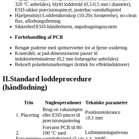
320 °C anbefales), blyfri loddetråd (0,3-0,5 mm i diameter),
ESD-sikker præcisionspincet, justerbar varmluftspistol
Hjælpeudstyr:Loddemikroskop (10-20x forstørrelse), no-clean
flux, aflodningsfletning
Sikkerhed:ESD-håndledsrem, røgudsugningssystem
Forbehandling af PCB
Rengør puderne med spritservietter for at fjerne oxidering
Kontrollér, at pad-dimensionerne passer til
induktorterminalerne (0,2 mm forlængelse anbefales)
Bekræft polaritetsmarkeringer (kritisk for effektinduktorer)
II.Standard loddeprocedure
(håndlodning)
Trin
Nøgleoperationer
Tekniske parametre
Brug en vakuumpen
Positionstolerance
1. Placering
eller ESD-pincet til
≤0,1 mm
præcisionsjustering
Forvarm PCB til 80-
Luftstrømningsniveau
2.
100 °C med
Forvarmning
varmluftspistol (5 cm
2-3, 200℃