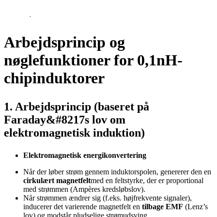
Arbejdsprincip og
nøglefunktioner for 0,1nH-
chipinduktorer
1. Arbejdsprincip (baseret på
Faraday&#8217s lov om
elektromagnetisk induktion)
Elektromagnetisk energikonvertering
Når der løber strøm gennem induktorspolen, genererer den en
cirkulært magnetfelt
med en feltstyrke, der er proportional
med strømmen (Ampères kredsløbslov).
Når strømmen ændrer sig (f.eks. højfrekvente signaler),
inducerer det varierende magnetfelt en
tilbage EMF
(Lenz’s
lov) og modstår pludselige strømudsving.