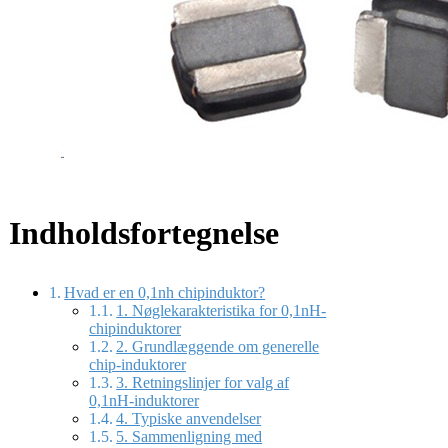
Indholdsfortegnelse
Hvad er en 0,1nh chipinduktor?
1. Nøglekarakteristika for 0,1nH-
chipinduktorer
2. Grundlæggende om generelle
chip-induktorer
3. Retningslinjer for valg af
0,1nH-induktorer
4. Typiske anvendelser
5. Sammenligning med