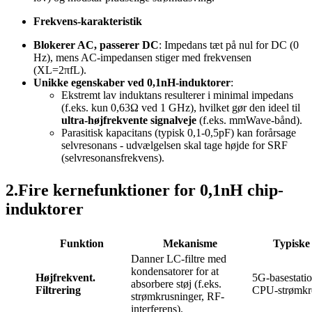
Frekvens-karakteristik
Blokerer AC, passerer DC
: Impedans tæt på nul for DC (0
Hz), mens AC-impedansen stiger med frekvensen
(XL=2πfL).
Unikke egenskaber ved 0,1nH-induktorer
:
Ekstremt lav induktans resulterer i minimal impedans
(f.eks. kun 0,63Ω ved 1 GHz), hvilket gør den ideel til
ultra-højfrekvente signalveje
(f.eks. mmWave-bånd).
Parasitisk kapacitans (typisk 0,1-0,5pF) kan forårsage
selvresonans - udvælgelsen skal tage højde for SRF
(selvresonansfrekvens).
2.Fire kernefunktioner for 0,1nH chip-
induktorer
Funktion
Mekanisme
Typiske
Danner LC-filtre med
kondensatorer for at
Højfrekvent.
5G-basestati
absorbere støj (f.eks.
Filtrering
CPU-strømkr
strømkrusninger, RF-
interferens).