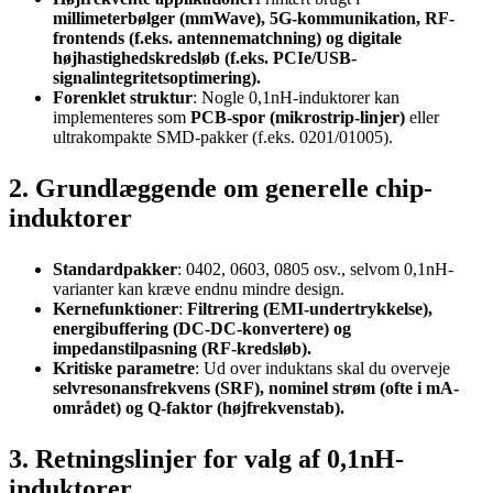
millimeterbølger (mmWave), 5G-kommunikation, RF-
frontends (f.eks. antennematchning) og digitale
højhastighedskredsløb (f.eks. PCIe/USB-
signalintegritetsoptimering).
Forenklet struktur
: Nogle 0,1nH-induktorer kan
implementeres som
PCB-spor (mikrostrip-linjer)
eller
ultrakompakte SMD-pakker (f.eks. 0201/01005).
2. Grundlæggende om generelle chip-
induktorer
Standardpakker
: 0402, 0603, 0805 osv., selvom 0,1nH-
varianter kan kræve endnu mindre design.
Kernefunktioner
:
Filtrering (EMI-undertrykkelse),
energibuffering (DC-DC-konvertere) og
impedanstilpasning (RF-kredsløb).
Kritiske parametre
: Ud over induktans skal du overveje
selvresonansfrekvens (SRF), nominel strøm (ofte i mA-
området) og Q-faktor (højfrekvenstab).
3. Retningslinjer for valg af 0,1nH-
induktorer