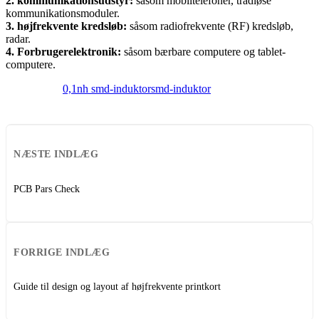
2. kommunikationsudstyr:
såsom mobiltelefoner, trådløse
kommunikationsmoduler.
3. højfrekvente kredsløb:
såsom radiofrekvente (RF) kredsløb,
radar.
4. Forbrugerelektronik:
såsom bærbare computere og tablet-
computere.
0,1nh smd-induktor
smd-induktor
NÆSTE INDLÆG
PCB Pars Check
FORRIGE INDLÆG
Guide til design og layout af højfrekvente printkort