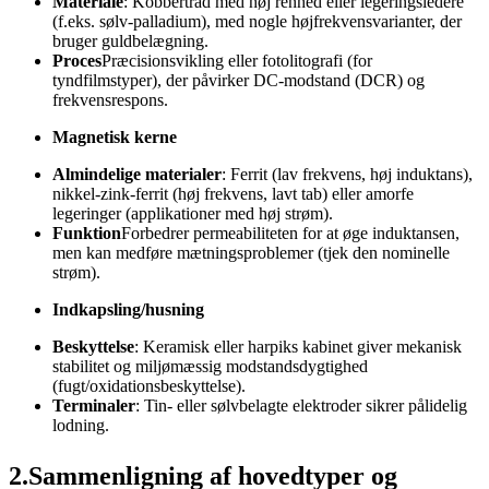
Materiale
: Kobbertråd med høj renhed eller legeringsledere
(f.eks. sølv-palladium), med nogle højfrekvensvarianter, der
bruger guldbelægning.
Proces
Præcisionsvikling eller fotolitografi (for
tyndfilmstyper), der påvirker DC-modstand (DCR) og
frekvensrespons.
Magnetisk kerne
Almindelige materialer
: Ferrit (lav frekvens, høj induktans),
nikkel-zink-ferrit (høj frekvens, lavt tab) eller amorfe
legeringer (applikationer med høj strøm).
Funktion
Forbedrer permeabiliteten for at øge induktansen,
men kan medføre mætningsproblemer (tjek den nominelle
strøm).
Indkapsling/husning
Beskyttelse
: Keramisk eller harpiks kabinet giver mekanisk
stabilitet og miljømæssig modstandsdygtighed
(fugt/oxidationsbeskyttelse).
Terminaler
: Tin- eller sølvbelagte elektroder sikrer pålidelig
lodning.
2.Sammenligning af hovedtyper og