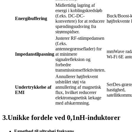
Midlertidig lagring af
energi i koblingskredsløb
(f.eks. DC-DC-
Buck/Boost-k
Energibuffering
konvertere) for at reducere
højfrekvente
spændingsudsving fra
strømspidser.
Justerer RF-stiimpedansen
(f.eks.
antennegrænseflader) for
mmWave rada
Impedanstilpasning
at minimere
Wi-Fi 6E ant
signalrefleksion og
forbedre
transmissionseffektiviteten.
Annullerer højfrekvent
udstrålet støj via
SerDes-græns
Undertrykkelse af
annullering af magnetisk
hastighed,
EMI
flux, hvilket reducerer
satellitkomm
elektromagnetisk lækage
med afskærmning.
3.Unikke fordele ved 0,1nH-induktorer
Egnethed til ultrahøj frekvens