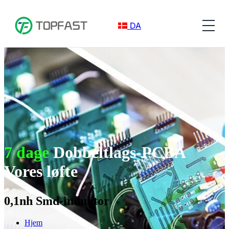
DA
7 dage
Dobbeltlags-PCBA
Vores løfte
0,1nh Smd-induktor
Hjem