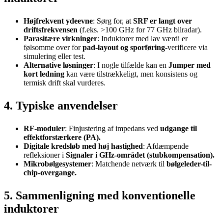
Højfrekvent ydeevne
: Sørg for, at
SRF er langt over
driftsfrekvensen
(f.eks. >100 GHz for 77 GHz bilradar).
Parasitære virkninger
: Induktorer med lav værdi er
følsomme over for
pad-layout og sporføring
-verificere via
simulering eller test.
Alternative løsninger
: I nogle tilfælde kan en
Jumper med
kort ledning
kan være tilstrækkeligt, men konsistens og
termisk drift skal vurderes.
4. Typiske anvendelser
RF-moduler
: Finjustering af impedans ved
udgange til
effektforstærkere (PA).
Digitale kredsløb med høj hastighed
: Afdæmpende
refleksioner i
Signaler i GHz-området (stubkompensation).
Mikrobølgesystemer
: Matchende netværk til
bølgeleder-til-
chip-overgange.
5. Sammenligning med konventionelle
induktorer