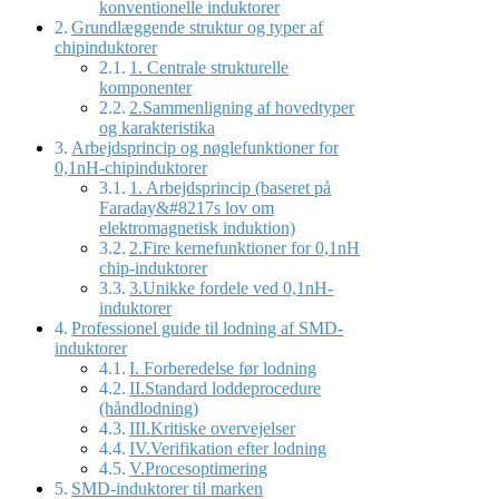
konventionelle induktorer
Grundlæggende struktur og typer af
chipinduktorer
1. Centrale strukturelle
komponenter
2.Sammenligning af hovedtyper
og karakteristika
Arbejdsprincip og nøglefunktioner for
0,1nH-chipinduktorer
1. Arbejdsprincip (baseret på
Faraday&#8217s lov om
elektromagnetisk induktion)
2.Fire kernefunktioner for 0,1nH
chip-induktorer
3.Unikke fordele ved 0,1nH-
induktorer
Professionel guide til lodning af SMD-
induktorer
I. Forberedelse før lodning
II.Standard loddeprocedure
(håndlodning)
III.Kritiske overvejelser
IV.Verifikation efter lodning
V.Procesoptimering
SMD-induktorer til marken