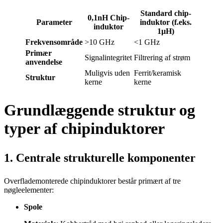
Standard chip-
0,1nH Chip-
Parameter
induktor (f.eks.
induktor
1µH)
Frekvensområde
>10 GHz
<1 GHz
Primær
Signalintegritet
Filtrering af strøm
anvendelse
Muligvis uden
Ferrit/keramisk
Struktur
kerne
kerne
Grundlæggende struktur og
typer af chipinduktorer
1. Centrale strukturelle komponenter
Overflademonterede chipinduktorer består primært af tre
nøgleelementer:
Spole