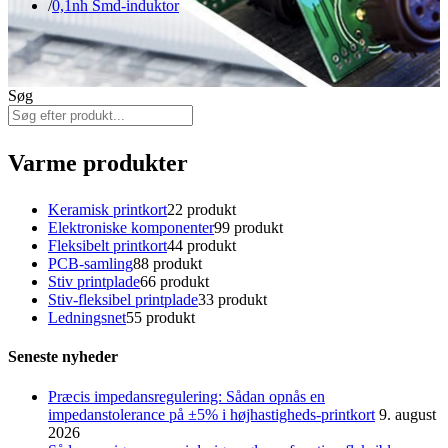
0,1nh Smd-induktor
Søg
Varme produkter
Keramisk printkort
2
2 produkt
Elektroniske komponenter
9
9 produkt
Fleksibelt printkort
4
4 produkt
PCB-samling
8
8 produkt
Stiv printplade
6
6 produkt
Stiv-fleksibel printplade
3
3 produkt
Ledningsnet
5
5 produkt
Seneste nyheder
Præcis impedansregulering: Sådan opnås en
impedanstolerance på ±5% i højhastigheds-printkort
9. august
2026