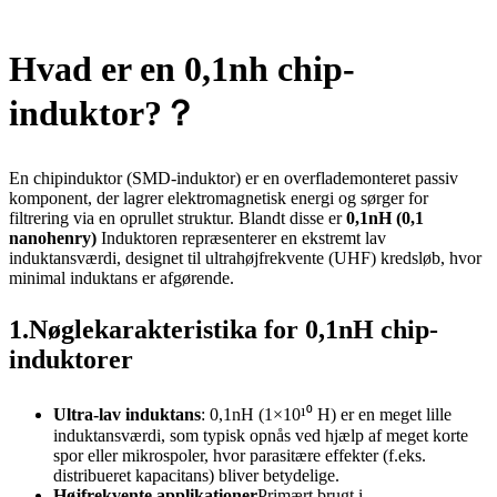
Hvad er en 0,1nh chip-
induktor?
？
En chipinduktor (SMD-induktor) er en overflademonteret passiv
komponent, der lagrer elektromagnetisk energi og sørger for
filtrering via en oprullet struktur. Blandt disse er
0,1nH (0,1
nanohenry)
Induktoren repræsenterer en ekstremt lav
induktansværdi, designet til ultrahøjfrekvente (UHF) kredsløb, hvor
minimal induktans er afgørende.
1.
Nøglekarakteristika for 0,1nH chip-
induktorer
Ultra-lav induktans
: 0,1nH (1×10¹⁰ H) er en meget lille
induktansværdi, som typisk opnås ved hjælp af meget korte
spor eller mikrospoler, hvor parasitære effekter (f.eks.
distribueret kapacitans) bliver betydelige.
Højfrekvente applikationer
Primært brugt i