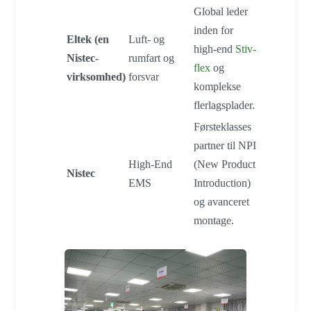
Global leder
inden for
Eltek (en
Luft- og
high-end
Stiv-
Nistec-
rumfart og
flex
og
virksomhed)
forsvar
komplekse
flerlagsplader.
Førsteklasses
partner til NPI
High-End
(New Product
Nistec
EMS
Introduction)
og avanceret
montage.