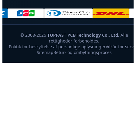
© 2008-2026
TOPFAST PCB Technology Co., Ltd.
Alle
rettigheder forbeholdes.
Politik for beskyttelse af personlige oplysninger
Vilkår for servi
Sitemap
Retur- og ombytningsproces