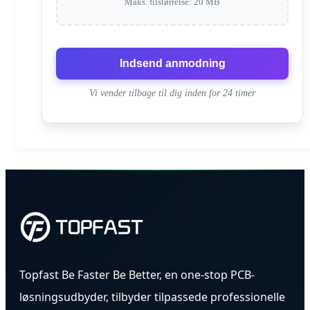
Maks. filstørrelse: 20 MB
Indsend anmodning
Vi vender tilbage til dig inden for 24 timer
Topfast Be Faster Be Better, en one-stop PCB-
løsningsudbyder, tilbyder tilpassede professionelle