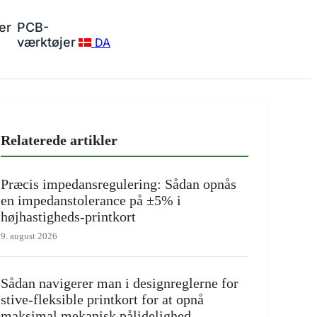
er
PCB-
værktøjer
DA
Relaterede artikler
Præcis impedansregulering: Sådan opnås
en impedanstolerance på ±5% i
højhastigheds-printkort
9. august 2026
Sådan navigerer man i designreglerne for
stive-fleksible printkort for at opnå
maksimal mekanisk pålidelighed