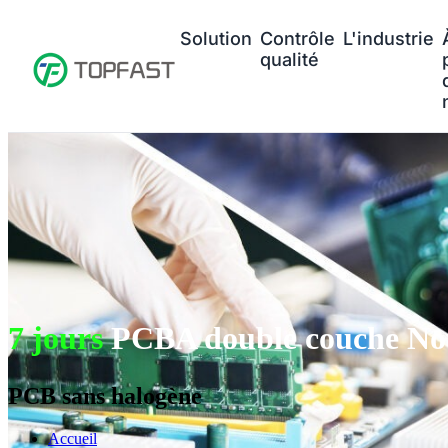
Solution
Contrôle
L'industrie
qualité
7 jours
PCBA double couche No
PCB sans halogène
Accueil