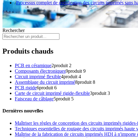
Processus complet de certification des circuits imprimés sans 
Rechercher
Produits chauds
PCB en céramique
2
produit 2
Composants électroniques
9
produit 9
Circuit imprimé flexible
4
produit 4
Assemblage du circuit imprimé
8
produit 8
PCB rigide
6
produit 6
Carte de circuit imprimé rigide-flexible
3
produit 3
Faisceau de câblage
5
produit 5
Dernières nouvelles
Maîtriser les règles de conception des circuits imprimés rigides
Techniques essentielles de routage des circuits imprimés haute
Maîtrise de la fabrication de circuits imprimés HDI à n'importe