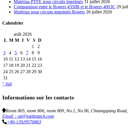
Matériau PTFE pour circuits imprimés
31 juillet 2026
Comparaison entre le Rogers 4350B et le Rogers 4003C
29 jui
Matériau pour circuits imprimés Rogers
26 juillet 2026
Calendrier
août 2026
L
M
M
J
V
S
D
1
2
3
4
5
6
7
8
9
10
11
12
13
14
15
16
17
18
19
20
21
22
23
24
25
26
27
28
29
30
31
" Juil
Informations sur les contacts
Room 805, room 806, room 809, No.1, No.96, Chuangqiang Road, N
Email：op@topfastpcb.com
+86-13929576863