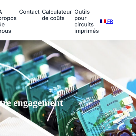
À
Contact
Calculateur
Outils
propos
de coûts
pour
FR
de
circuits
nous
imprimés
tre engagement