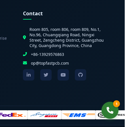
Contact
Room 805, room 806, room 809, No.1,
No.96, Chuangqiang Road, Ningxi
rise
Street, Zengcheng District, Guangzhou
City, Guangdong Province, China
+86-13929576863
op@topfastpcb.com
1