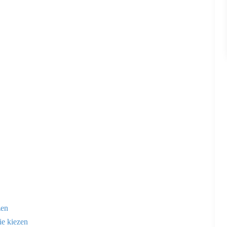
zen
e kiezen