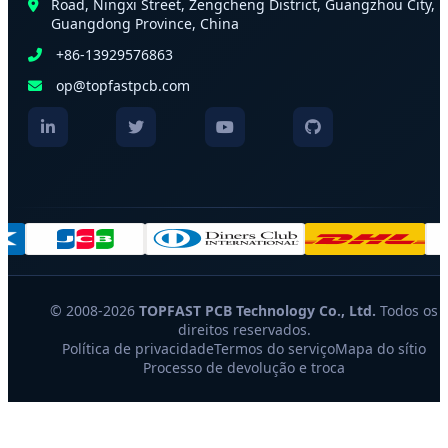
Road, Ningxi Street, Zengcheng District, Guangzhou City,
Guangdong Province, China
+86-13929576863
op@topfastpcb.com
© 2008-2026
TOPFAST PCB Technology Co., Ltd.
Todos os
direitos reservados.
Política de privacidade
Termos do serviço
Mapa do sítio
Processo de devolução e troca