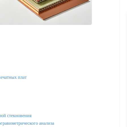
печатных плат
рой стекновения
гравиметрического анализа