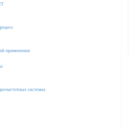
ТГ
роцесс
тей применения
ла
диочастотных системах