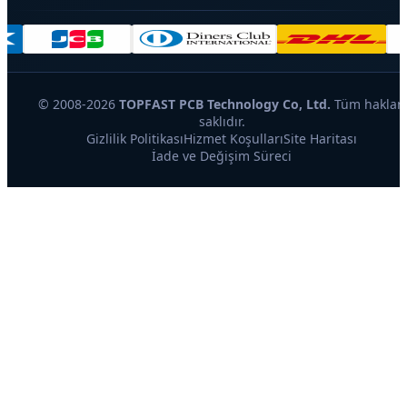
© 2008-2026
TOPFAST PCB Technology Co, Ltd.
Tüm hakları
saklıdır.
Gizlilik Politikası
Hizmet Koşulları
Site Haritası
İade ve Değişim Süreci