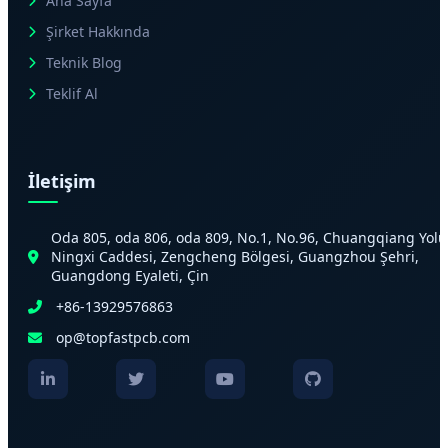
Ana Sayfa
Şirket Hakkında
Teknik Blog
Teklif Al
İletişim
Oda 805, oda 806, oda 809, No.1, No.96, Chuangqiang Yolu
Ningxi Caddesi, Zengcheng Bölgesi, Guangzhou Şehri,
Guangdong Eyaleti, Çin
+86-13929576863
op@topfastpcb.com