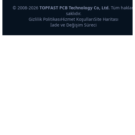
© 2008-2026
TOPFAST PCB Technology Co, Ltd.
Tüm hakları
saklıdır.
Gizlilik Politikası
Hizmet Koşulları
Site Haritası
İade ve Değişim Süreci