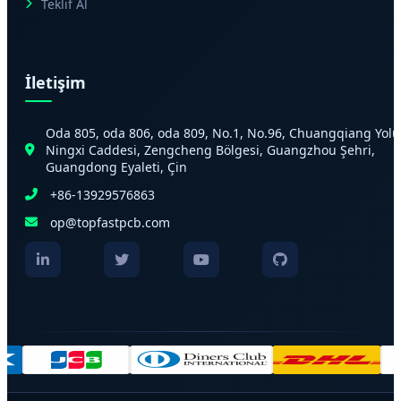
Teklif Al
İletişim
Oda 805, oda 806, oda 809, No.1, No.96, Chuangqiang Yolu
Ningxi Caddesi, Zengcheng Bölgesi, Guangzhou Şehri,
Guangdong Eyaleti, Çin
+86-13929576863
op@topfastpcb.com