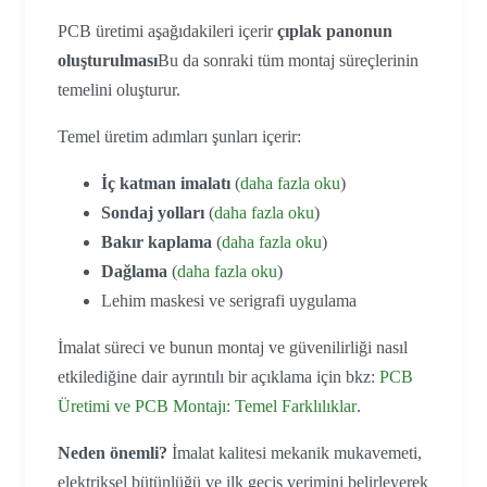
PCB üretimi aşağıdakileri içerir
çıplak panonun
oluşturulması
Bu da sonraki tüm montaj süreçlerinin
temelini oluşturur.
Temel üretim adımları şunları içerir:
İç katman imalatı
(
daha fazla oku
)
Sondaj yolları
(
daha fazla oku
)
Bakır kaplama
(
daha fazla oku
)
Dağlama
(
daha fazla oku
)
Lehim maskesi ve serigrafi uygulama
İmalat süreci ve bunun montaj ve güvenilirliği nasıl
etkilediğine dair ayrıntılı bir açıklama için bkz:
PCB
Üretimi ve PCB Montajı: Temel Farklılıklar
.
Neden önemli?
İmalat kalitesi mekanik mukavemeti,
elektriksel bütünlüğü ve ilk geçiş verimini belirleyerek