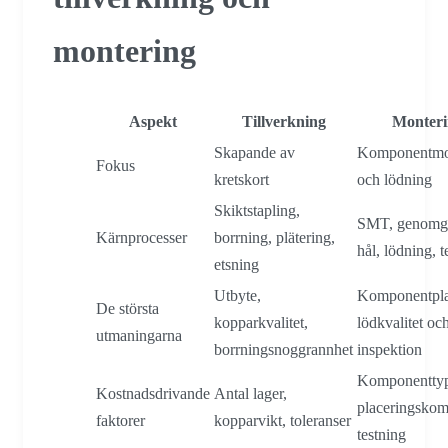
montering
Aspekt
Tillverkning
Monteri
Skapande av
Komponentmo
Fokus
kretskort
och lödning
Skiktstapling,
SMT, genomg
Kärnprocesser
borrning, plätering,
hål, lödning, t
etsning
Utbyte,
Komponentpla
De största
kopparkvalitet,
lödkvalitet oc
utmaningarna
borrningsnoggrannhet
inspektion
Komponentty
Kostnadsdrivande
Antal lager,
placeringskomp
faktorer
kopparvikt, toleranser
testning