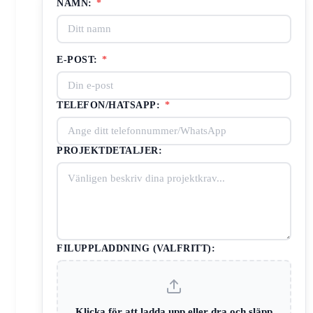
NAMN:
*
E-POST:
*
TELEFON/HATSAPP:
*
PROJEKTDETALJER:
FILUPPLADDNING (VALFRITT):
Klicka för att ladda upp eller dra och släpp