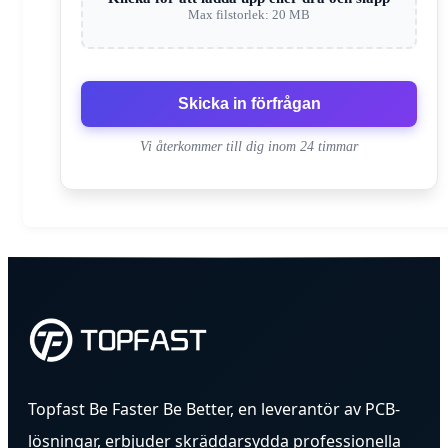
Max filstorlek: 20 MB
Skicka in förfrågan
Vi återkommer till dig inom 24 timmar
Topfast Be Faster Be Better, en leverantör av PCB-
lösningar, erbjuder skräddarsydda professionella