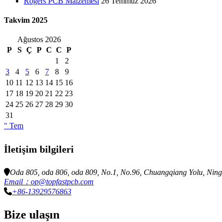
Rogers PCB Malzemesi
26 Temmuz 2026
Takvim 2025
Ağustos 2026
P
S
Ç
P
C
C
P
1
2
3
4
5
6
7
8
9
10
11
12
13
14
15
16
17
18
19
20
21
22
23
24
25
26
27
28
29
30
31
" Tem
İletişim bilgileri
Oda 805, oda 806, oda 809, No.1, No.96, Chuangqiang Yolu, Ning
Email：op@topfastpcb.com
+86-13929576863
Bize ulaşın