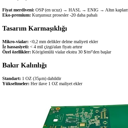
Fiyat merdiveni:
OSP (en ucuz) → HASL → ENIG → Altın kaplam
Eko-premium:
Kurşunsuz prosesler -20 daha pahalı
Tasarım Karmaşıklığı
Mikro-vialar:
<0,2 mm delikler delme maliyeti ekler
İz hassasiyeti:
< 4 mil çizgi/alan fiyatı artırır
Özel özellikler:
Kör/gömülü vialar ekstra 30 $/m²'den başlar
Bakır Kalınlığı
Standart:
1 OZ (35μm) dahildir
Yükseltmeler:
Her ilave 1 OZ maliyet ekler