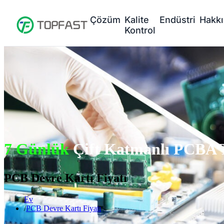
Çözüm
Kalite
Endüstri
Hakk
Kontrol
7 Günlük
Çift Katmanlı PCBA
PCB Devre Kartı Fiyatı
Ev
PCB Devre Kartı Fiyatı