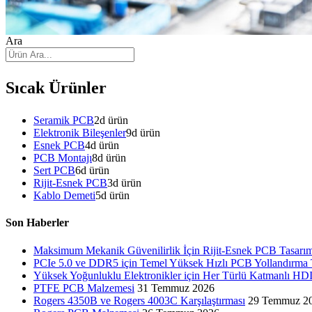
Ara
Sıcak Ürünler
Seramik PCB
2
d ürün
Elektronik Bileşenler
9
d ürün
Esnek PCB
4
d ürün
PCB Montajı
8
d ürün
Sert PCB
6
d ürün
Rijit-Esnek PCB
3
d ürün
Kablo Demeti
5
d ürün
Son Haberler
Maksimum Mekanik Güvenilirlik İçin Rijit-Esnek PCB Tasarım
PCIe 5.0 ve DDR5 için Temel Yüksek Hızlı PCB Yollandırma T
Yüksek Yoğunluklu Elektronikler için Her Türlü Katmanlı H
PTFE PCB Malzemesi
31 Temmuz 2026
Rogers 4350B ve Rogers 4003C Karşılaştırması
29 Temmuz 2