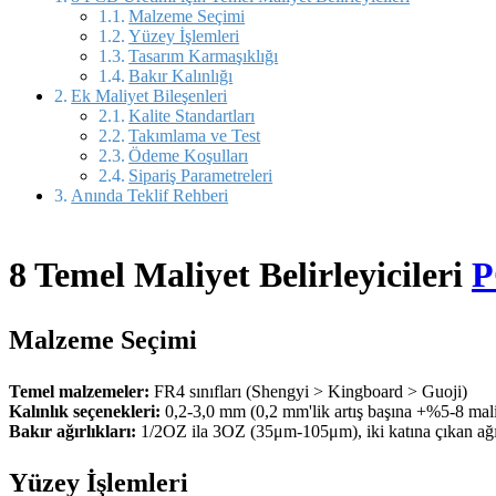
Malzeme Seçimi
Yüzey İşlemleri
Tasarım Karmaşıklığı
Bakır Kalınlığı
Ek Maliyet Bileşenleri
Kalite Standartları
Takımlama ve Test
Ödeme Koşulları
Sipariş Parametreleri
Anında Teklif Rehberi
8 Temel Maliyet Belirleyicileri
P
Malzeme Seçimi
Temel malzemeler:
FR4 sınıfları (Shengyi > Kingboard > Guoji)
Kalınlık seçenekleri:
0,2-3,0 mm (0,2 mm'lik artış başına +%5-8 mali
Bakır ağırlıkları:
1/2OZ ila 3OZ (35μm-105μm), iki katına çıkan ağır
Yüzey İşlemleri