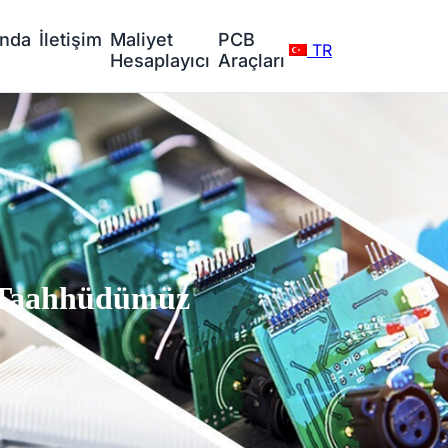
ında
İletişim
Maliyet
PCB
TR
Hesaplayıcı
Araçları
 Taahhüdümüz