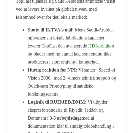
TopFast tilpasser sig Saudi-Arabiens ambitiøse vækst
ved at levere kvalitet på globalt niveau med
følsomhed over for det lokale marked:
Støtte til IKTVA's mål:
Mens Saudi-Arabien
opbygger sin lokale fabrikationskapacitet,
leverer TopFast den avancerede
HDI-printkort
og plader med højt antal lag, som endnu ikke
produceres i stort omfang i kongeriget.
Hurtig reaktion for NPI:
Vi støtter "Speed of
Vision 2030" med 24-timers teknisk support og
Quick-turn Prototyping til saudiske
forskningscentre.
Logistik til RUH/JED/DMM:
Vi tilbyder
ekspresforsendelse til Riyadh, Jeddah og
Dammam i
3-5 arbejdsdage
med al
dokumentation klar til smidig toldbehandling i