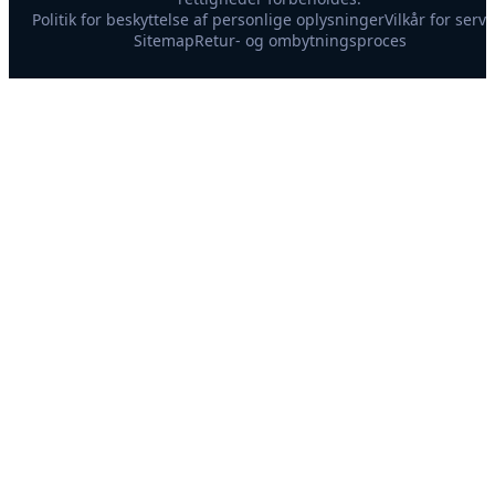
Politik for beskyttelse af personlige oplysninger
Vilkår for servi
Sitemap
Retur- og ombytningsproces