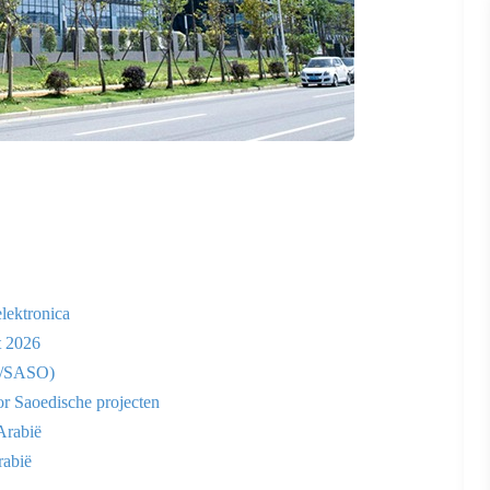
elektronica
t 2026
R/SASO)
or Saoedische projecten
Arabië
rabië