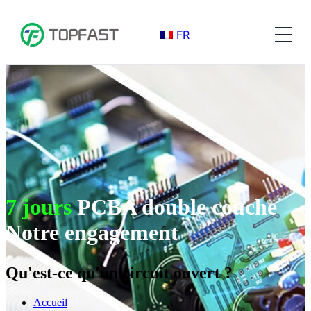
FR
7 jours
PCBA double couche
Notre engagement
Qu'est-ce qu'un circuit ouvert ?
Accueil