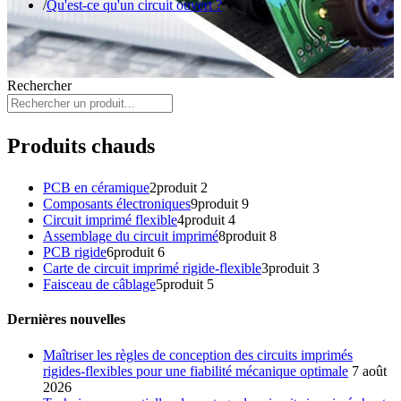
Qu'est-ce qu'un circuit ouvert ?
Rechercher
Produits chauds
PCB en céramique
2
produit 2
Composants électroniques
9
produit 9
Circuit imprimé flexible
4
produit 4
Assemblage du circuit imprimé
8
produit 8
PCB rigide
6
produit 6
Carte de circuit imprimé rigide-flexible
3
produit 3
Faisceau de câblage
5
produit 5
Dernières nouvelles
Maîtriser les règles de conception des circuits imprimés
rigides-flexibles pour une fiabilité mécanique optimale
7 août
2026