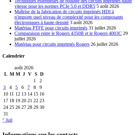
Techniques essentielles de routage des circuits imprimés haute
vitesse pour les normes PCIe 5.0 et DDR5
5 août 2026
Maîtrise de la fabrication de circuits imprimés HDI à
n'importe quel niveau de complexité pour les composants
électroniques à haute densité
3 août 2026
Matériau PTFE pour circuits imprimés
31 juillet 2026
Comparaison entre le Rogers 4350B et le Rogers 4003C
29
juillet 2026
Matériau pour circuits imprimés Rogers
26 juillet 2026
Calendrier
août 2026
L
M
M
J
V
S
D
1
2
3
4
5
6
7
8
9
10
11
12
13
14
15
16
17
18
19
20
21
22
23
24
25
26
27
28
29
30
31
" Juil
Informations sur les contacts