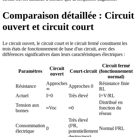
Comparaison détaillée : Circuit
ouvert et circuit court
Le circuit ouvert, le circuit court et le circuit fermé constituent les
trois états de fonctionnement de base d'un circuit, avec des
différences significatives dans leurs caractéristiques électriques :
Circuit fermé
Circuit
Paramètres
Court-circuit
(fonctionnement
ouvert
normal)
Approches
Résistance finie
Résistance
Approches 0
∞
RL
Actuel
I=0
Très élevé
I=V/RL
Distribué en
Tension aux
≈Voc
≈0
fonction du
bornes
réseau
Très élevé
Consommation
(I²R,
0
Normal I²RL
électrique
potentiellement
destructeur)