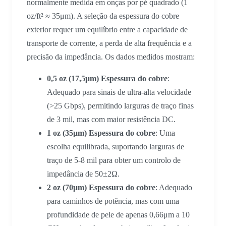
normalmente medida em onças por pé quadrado (1
oz/ft² ≈ 35μm). A seleção da espessura do cobre
exterior requer um equilíbrio entre a capacidade de
transporte de corrente, a perda de alta frequência e a
precisão da impedância. Os dados medidos mostram:
0,5 oz (17,5μm) Espessura do cobre
:
Adequado para sinais de ultra-alta velocidade
(>25 Gbps), permitindo larguras de traço finas
de 3 mil, mas com maior resistência DC.
1 oz (35μm) Espessura do cobre
: Uma
escolha equilibrada, suportando larguras de
traço de 5-8 mil para obter um controlo de
impedância de 50±2Ω.
2 oz (70μm) Espessura do cobre
: Adequado
para caminhos de potência, mas com uma
profundidade de pele de apenas 0,66μm a 10