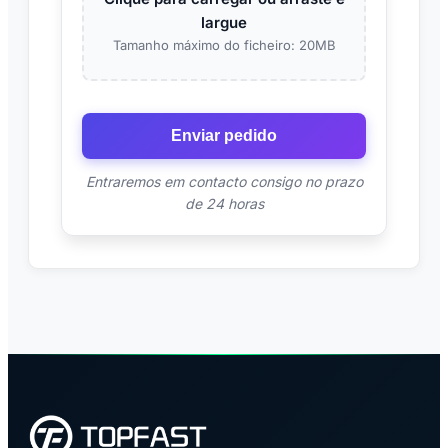
largue
Tamanho máximo do ficheiro: 20MB
Enviar pedido
Entraremos em contacto consigo no prazo
de 24 horas