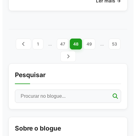
Ler mais
1
...
47
48
49
...
53
Pesquisar
Sobre o blogue