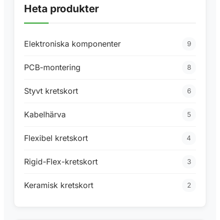
Heta produkter
Elektroniska komponenter
9
PCB-montering
8
Styvt kretskort
6
Kabelhärva
5
Flexibel kretskort
4
Rigid-Flex-kretskort
3
Keramisk kretskort
2