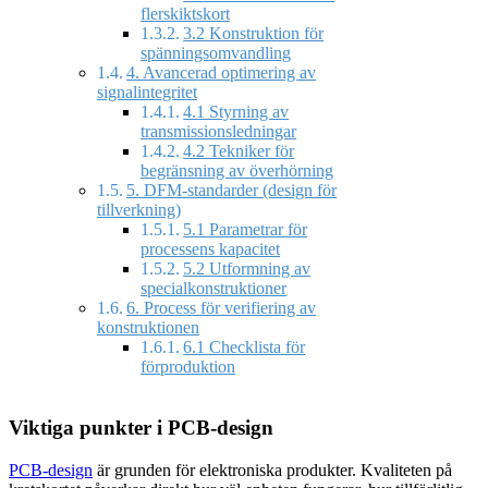
flerskiktskort
3.2 Konstruktion för
spänningsomvandling
4. Avancerad optimering av
signalintegritet
4.1 Styrning av
transmissionsledningar
4.2 Tekniker för
begränsning av överhörning
5. DFM-standarder (design för
tillverkning)
5.1 Parametrar för
processens kapacitet
5.2 Utformning av
specialkonstruktioner
6. Process för verifiering av
konstruktionen
6.1 Checklista för
förproduktion
Viktiga punkter i PCB-design
PCB-design
är grunden för elektroniska produkter. Kvaliteten på