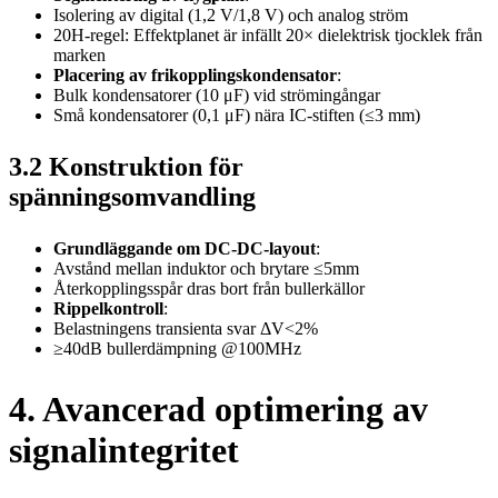
Isolering av digital (1,2 V/1,8 V) och analog ström
20H-regel: Effektplanet är infällt 20× dielektrisk tjocklek från
marken
Placering av frikopplingskondensator
:
Bulk kondensatorer (10 μF) vid strömingångar
Små kondensatorer (0,1 μF) nära IC-stiften (≤3 mm)
3.2 Konstruktion för
spänningsomvandling
Grundläggande om DC-DC-layout
:
Avstånd mellan induktor och brytare ≤5mm
Återkopplingsspår dras bort från bullerkällor
Rippelkontroll
:
Belastningens transienta svar ΔV<2%
≥40dB bullerdämpning @100MHz
4. Avancerad optimering av
signalintegritet