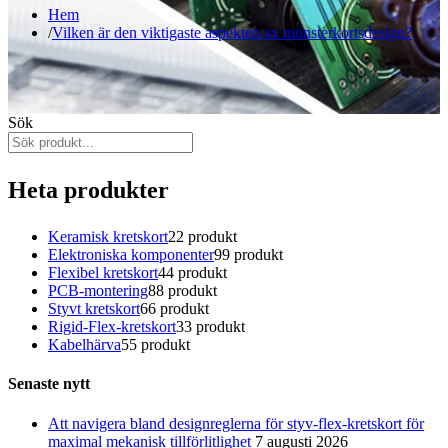
Hem
Vilken är den viktigaste aspekten av mönsterkortsdesign?
Sök
Heta produkter
Keramisk kretskort
2
2 produkt
Elektroniska komponenter
9
9 produkt
Flexibel kretskort
4
4 produkt
PCB-montering
8
8 produkt
Styvt kretskort
6
6 produkt
Rigid-Flex-kretskort
3
3 produkt
Kabelhärva
5
5 produkt
Senaste nytt
Att navigera bland designreglerna för styv-flex-kretskort för
maximal mekanisk tillförlitlighet
7 augusti 2026