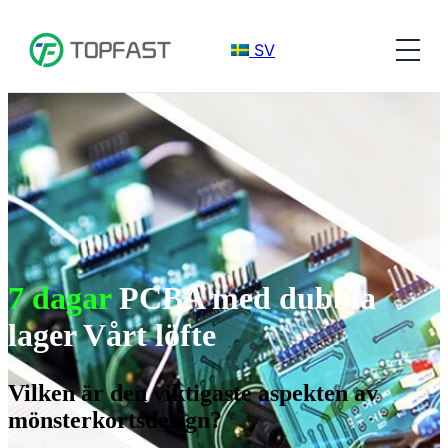
SV
7 dagar
PCBA med dubbla
lager Vårt löfte
Vilken är den viktigaste aspekten av
mönsterkortsdesign?