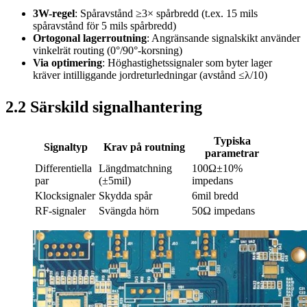
3W-regel
: Spåravstånd ≥3× spårbredd (t.ex. 15 mils
spåravstånd för 5 mils spårbredd)
Ortogonal lagerroutning
: Angränsande signalskikt använder
vinkelrät routing (0°/90°-korsning)
Via optimering
: Höghastighetssignaler som byter lager
kräver intilliggande jordreturledningar (avstånd ≤λ/10)
2.2 Särskild signalhantering
Typiska
Signaltyp
Krav på routning
parametrar
Differentiella
Längdmatchning
100Ω±10%
par
(±5mil)
impedans
Klocksignaler
Skydda spår
6mil bredd
RF-signaler
Svängda hörn
50Ω impedans