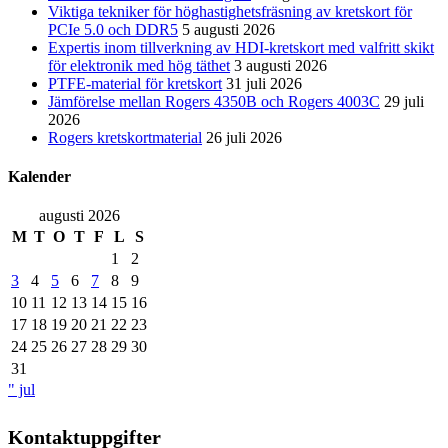
Viktiga tekniker för höghastighetsfräsning av kretskort för
PCIe 5.0 och DDR5
5 augusti 2026
Expertis inom tillverkning av HDI-kretskort med valfritt skikt
för elektronik med hög täthet
3 augusti 2026
PTFE-material för kretskort
31 juli 2026
Jämförelse mellan Rogers 4350B och Rogers 4003C
29 juli
2026
Rogers kretskortmaterial
26 juli 2026
Kalender
augusti 2026
M
T
O
T
F
L
S
1
2
3
4
5
6
7
8
9
10
11
12
13
14
15
16
17
18
19
20
21
22
23
24
25
26
27
28
29
30
31
" jul
Kontaktuppgifter