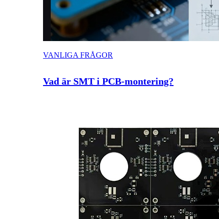
VANLIGA FRÅGOR
Vad är SMT i PCB-montering?