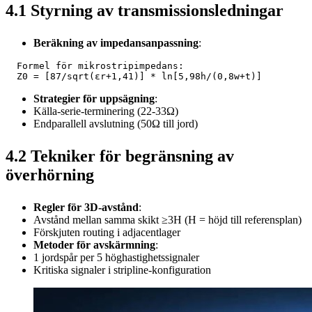
4.1 Styrning av transmissionsledningar
Beräkning av impedansanpassning
:
  Formel för mikrostripimpedans:  

  Z0 = [87/sqrt(εr+1,41)] * ln[5,98h/(0,8w+t)]  
Strategier för uppsägning
:
Källa-serie-terminering (22-33Ω)
Endparallell avslutning (50Ω till jord)
4.2 Tekniker för begränsning av
överhörning
Regler för 3D-avstånd
:
Avstånd mellan samma skikt ≥3H (H = höjd till referensplan)
Förskjuten routing i adjacentlager
Metoder för avskärmning
:
1 jordspår per 5 höghastighetssignaler
Kritiska signaler i stripline-konfiguration