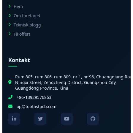
Hem
Om företaget
Teknisk blogg
Få offert
Kontakt
Rum 805, rum 806, rum 809, nr 1, nr 96, Chuangqiang Roa
Ningxi Street, Zengcheng District, Guangzhou City,
Guangdong Province, Kina
+86-13929576863
op@topfastpcb.com