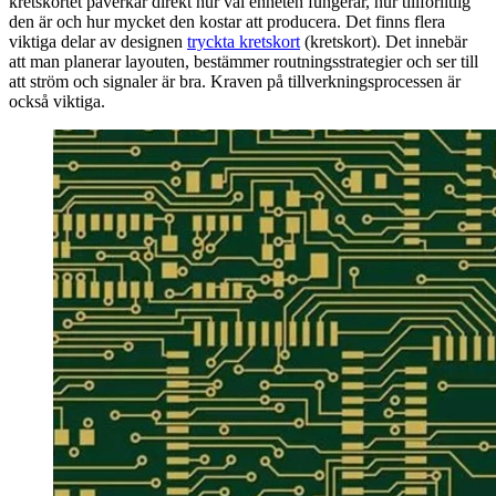
kretskortet påverkar direkt hur väl enheten fungerar, hur tillförlitlig
den är och hur mycket den kostar att producera. Det finns flera
viktiga delar av designen
tryckta kretskort
(kretskort). Det innebär
att man planerar layouten, bestämmer routningsstrategier och ser till
att ström och signaler är bra. Kraven på tillverkningsprocessen är
också viktiga.