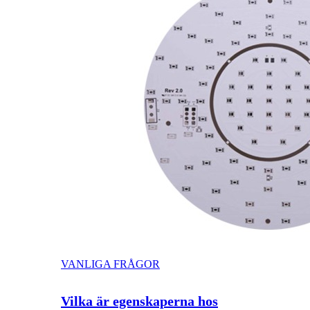
VANLIGA FRÅGOR
Vilka är egenskaperna hos