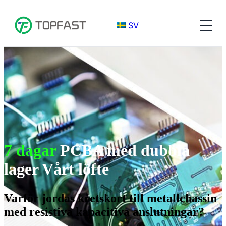
SV
7 dagar
PCBA med dubbla
lager Vårt löfte
Varför jordas kretskort till metallchassin
med resistiva kapacitiva anslutningar?