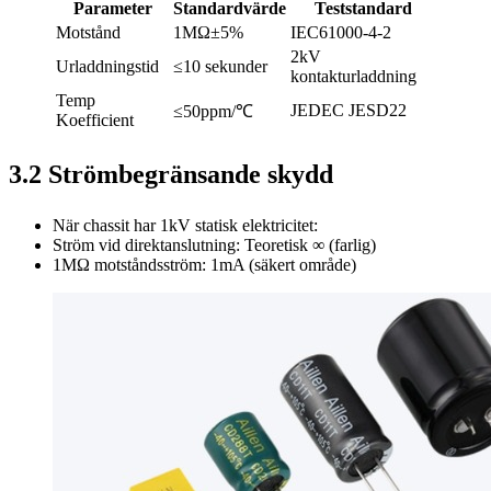
Parameter
Standardvärde
Teststandard
Motstånd
1MΩ±5%
IEC61000-4-2
2kV
Urladdningstid
≤10 sekunder
kontakturladdning
Temp
JEDEC JESD22
≤50ppm/℃
Koefficient
3.2 Strömbegränsande skydd
När chassit har 1kV statisk elektricitet:
Ström vid direktanslutning: Teoretisk ∞ (farlig)
1MΩ motståndsström: 1mA (säkert område)