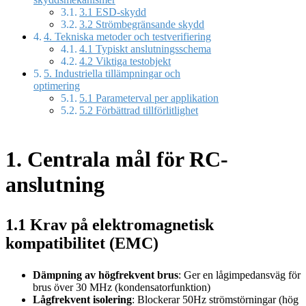
3.1 ESD-skydd
3.2 Strömbegränsande skydd
4. Tekniska metoder och testverifiering
4.1 Typiskt anslutningsschema
4.2 Viktiga testobjekt
5. Industriella tillämpningar och
optimering
5.1 Parameterval per applikation
5.2 Förbättrad tillförlitlighet
1. Centrala mål för RC-
anslutning
1.1 Krav på elektromagnetisk
kompatibilitet (EMC)
Dämpning av högfrekvent brus
: Ger en lågimpedansväg för
brus över 30 MHz (kondensatorfunktion)
Lågfrekvent isolering
: Blockerar 50Hz strömstörningar (hög