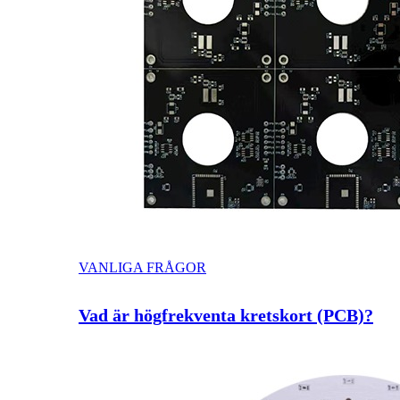
VANLIGA FRÅGOR
Vad är högfrekventa kretskort (PCB)?