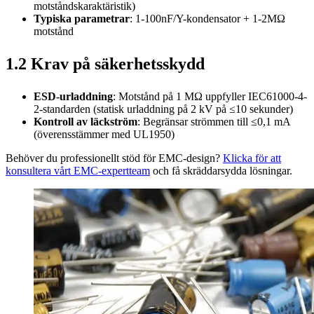
motståndskaraktäristik)
Typiska parametrar
: 1-100nF/Y-kondensator + 1-2MΩ
motstånd
1.2 Krav på säkerhetsskydd
ESD-urladdning
: Motstånd på 1 MΩ uppfyller IEC61000-4-
2-standarden (statisk urladdning på 2 kV på ≤10 sekunder)
Kontroll av läckström
: Begränsar strömmen till ≤0,1 mA
(överensstämmer med UL1950)
Behöver du professionellt stöd för EMC-design?
Klicka för att
konsultera vårt EMC-expertteam
och få skräddarsydda lösningar.