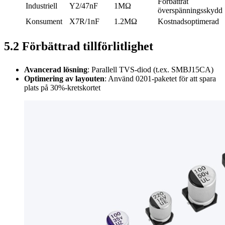
Förbättrat
Industriell
Y2/47nF
1MΩ
överspänningsskydd
Konsument
X7R/1nF
1.2MΩ
Kostnadsoptimerad
5.2 Förbättrad tillförlitlighet
Avancerad lösning
: Parallell TVS-diod (t.ex. SMBJ15CA)
Optimering av layouten
: Använd 0201-paketet för att spara
plats på 30%-kretskortet