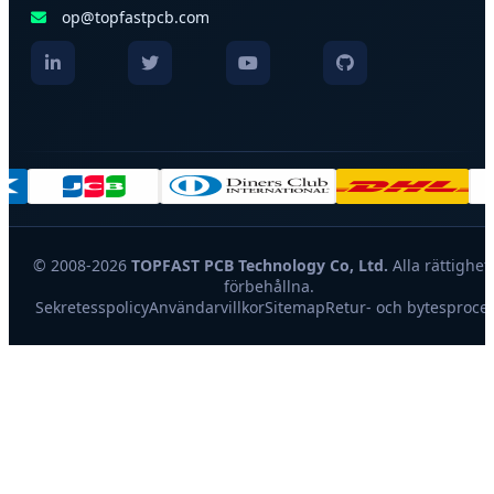
op@topfastpcb.com
© 2008-2026
TOPFAST PCB Technology Co, Ltd.
Alla rättighet
förbehållna.
Sekretesspolicy
Användarvillkor
Sitemap
Retur- och bytesproce