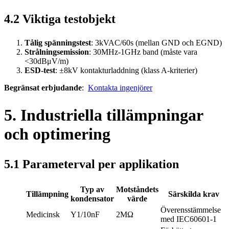
4.2 Viktiga testobjekt
Tålig spänningstest
: 3kVAC/60s (mellan GND och EGND)
Strålningsemission
: 30MHz-1GHz band (måste vara
<30dBμV/m)
ESD-test
: ±8kV kontakturladdning (klass A-kriterier)
Begränsat erbjudande
:
Kontakta ingenjörer
5. Industriella tillämpningar
och optimering
5.1 Parameterval per applikation
Typ av
Motståndets
Tillämpning
Särskilda krav
kondensator
värde
Överensstämmelse
Medicinsk
Y1/10nF
2MΩ
med IEC60601-1