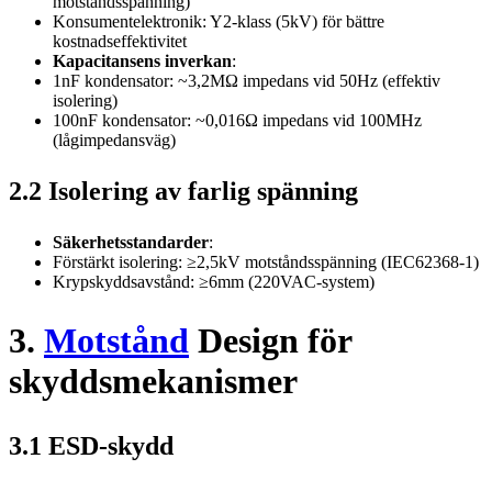
motståndsspänning)
Konsumentelektronik: Y2-klass (5kV) för bättre
kostnadseffektivitet
Kapacitansens inverkan
:
1nF kondensator: ~3,2MΩ impedans vid 50Hz (effektiv
isolering)
100nF kondensator: ~0,016Ω impedans vid 100MHz
(lågimpedansväg)
2.2 Isolering av farlig spänning
Säkerhetsstandarder
:
Förstärkt isolering: ≥2,5kV motståndsspänning (IEC62368-1)
Krypskyddsavstånd: ≥6mm (220VAC-system)
3.
Motstånd
Design för
skyddsmekanismer
3.1 ESD-skydd