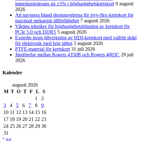
impedanstolerans på ±5% i höghastighetskretskort
9 augusti
2026
Att navigera bland designreglerna för styv-flex-kretskort för
maximal mekanisk tillförlitlighet
7 augusti 2026
Viktiga tekniker för höghastighetsfräsning av kretskort för
PCIe 5.0 och DDR5
5 augusti 2026
Expertis inom tillverkning av HDI-kretskort med valfritt skikt
för elektronik med hög täthet
3 augusti 2026
PTFE-material för kretskort
31 juli 2026
Jämförelse mellan Rogers 4350B och Rogers 4003C
29 juli
2026
Kalender
augusti 2026
M
T
O
T
F
L
S
1
2
3
4
5
6
7
8
9
10
11
12
13
14
15
16
17
18
19
20
21
22
23
24
25
26
27
28
29
30
31
" jul