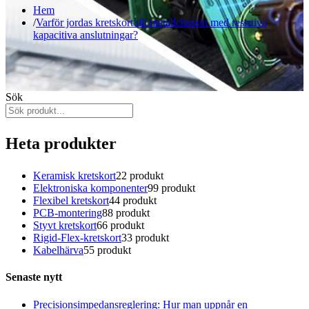
Hem
Varför jordas kretskort till metallchassin med resistiva
kapacitiva anslutningar?
Sök
Heta produkter
Keramisk kretskort
2
2 produkt
Elektroniska komponenter
9
9 produkt
Flexibel kretskort
4
4 produkt
PCB-montering
8
8 produkt
Styvt kretskort
6
6 produkt
Rigid-Flex-kretskort
3
3 produkt
Kabelhärva
5
5 produkt
Senaste nytt
Precisionsimpedansreglering: Hur man uppnår en