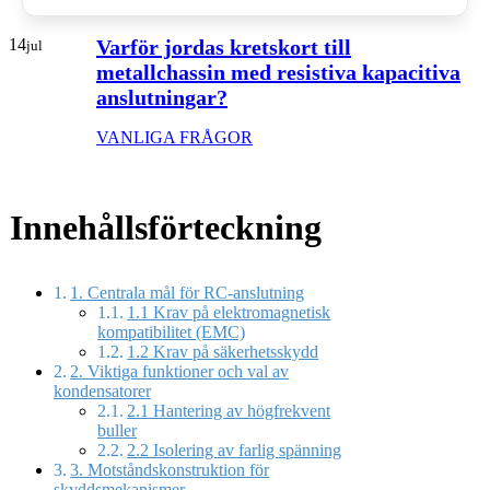
14
Varför jordas kretskort till
jul
metallchassin med resistiva kapacitiva
anslutningar?
VANLIGA FRÅGOR
Innehållsförteckning
1. Centrala mål för RC-anslutning
1.1 Krav på elektromagnetisk
kompatibilitet (EMC)
1.2 Krav på säkerhetsskydd
2. Viktiga funktioner och val av
kondensatorer
2.1 Hantering av högfrekvent
buller
2.2 Isolering av farlig spänning
3. Motståndskonstruktion för
skyddsmekanismer