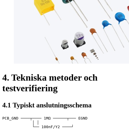
4. Tekniska metoder och
testverifiering
4.1 Typiskt anslutningsschema
PCB_GND ────┬──── 1MΩ ──────┬─── EGND

             │ │

             └── 100nF/Y2 ────┘  