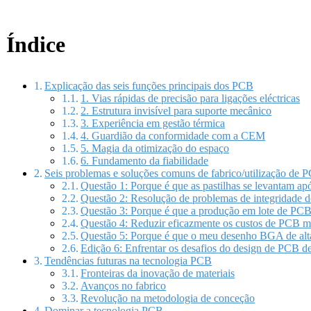
Índice
Explicação das seis funções principais dos PCB
1. Vias rápidas de precisão para ligações eléctricas
2. Estrutura invisível para suporte mecânico
3. Experiência em gestão térmica
4. Guardião da conformidade com a CEM
5. Magia da otimização do espaço
6. Fundamento da fiabilidade
Seis problemas e soluções comuns de fabrico/utilização de 
Questão 1: Porque é que as pastilhas se levantam ap
Questão 2: Resolução de problemas de integridade de
Questão 3: Porque é que a produção em lote de PCB 
Questão 4: Reduzir eficazmente os custos de PCB 
Questão 5: Porque é que o meu desenho BGA de alta
Edição 6: Enfrentar os desafios do design de PCB de
Tendências futuras na tecnologia PCB
Fronteiras da inovação de materiais
Avanços no fabrico
Revolução na metodologia de conceção
Dominar a tecnologia PCB