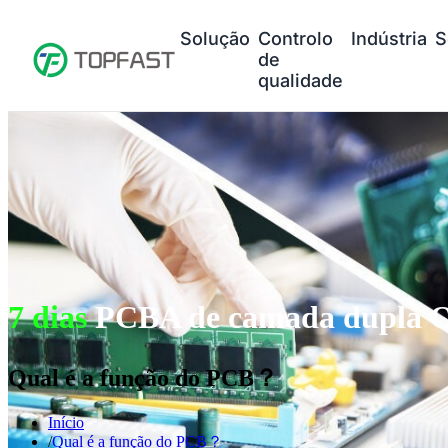
Solução
Controlo
Indústria
S
de
qualidade
7 dias
PCBA de camada dupla O
Qual é a função do PCB？
Início
Qual é a função do PCB？