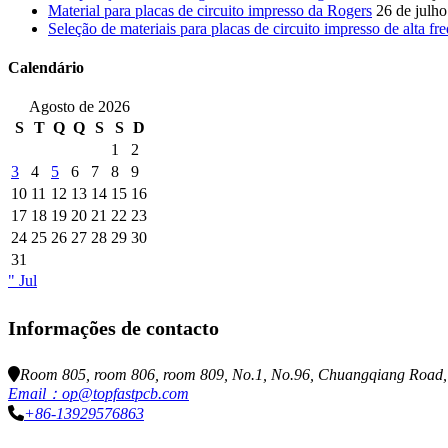
Material para placas de circuito impresso da Rogers
26 de julh
Seleção de materiais para placas de circuito impresso de alta fr
Calendário
Agosto de 2026
S
T
Q
Q
S
S
D
1
2
3
4
5
6
7
8
9
10
11
12
13
14
15
16
17
18
19
20
21
22
23
24
25
26
27
28
29
30
31
" Jul
Informações de contacto
Room 805, room 806, room 809, No.1, No.96, Chuangqiang Road, N
Email：op@topfastpcb.com
+86-13929576863