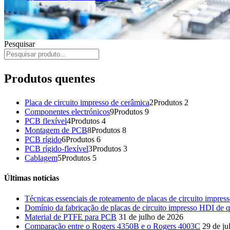
Pesquisar
Produtos quentes
Placa de circuito impresso de cerâmica
2
Produtos 2
Componentes electrónicos
9
Produtos 9
PCB flexível
4
Produtos 4
Montagem de PCB
8
Produtos 8
PCB rígido
6
Produtos 6
PCB rígido-flexível
3
Produtos 3
Cablagem
5
Produtos 5
Últimas notícias
Técnicas essenciais de roteamento de placas de circuito impre
Domínio da fabricação de placas de circuito impresso HDI de q
Material de PTFE para PCB
31 de julho de 2026
Comparação entre o Rogers 4350B e o Rogers 4003C
29 de ju