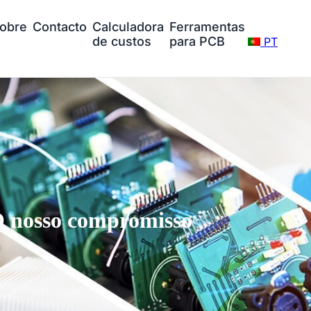
obre
Contacto
Calculadora
Ferramentas
de custos
para PCB
PT
 nosso compromisso