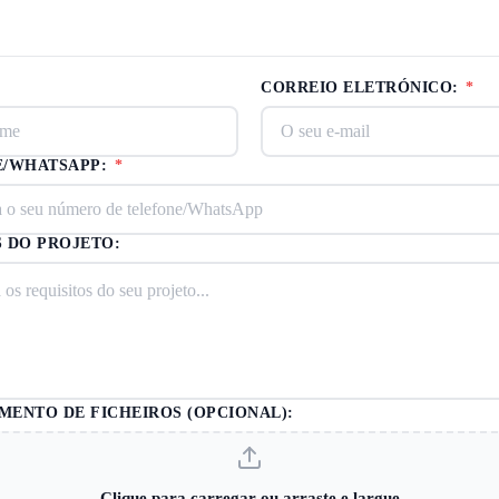
CORREIO ELETRÓNICO:
*
E/WHATSAPP:
*
 DO PROJETO:
ENTO DE FICHEIROS (OPCIONAL):
Clique para carregar ou arraste e largue