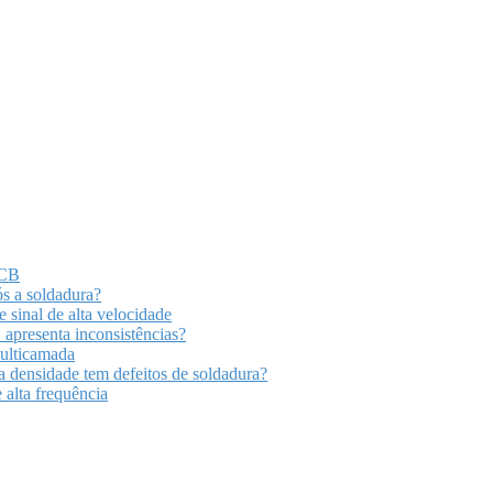
PCB
ós a soldadura?
 sinal de alta velocidade
apresenta inconsistências?
multicamada
 densidade tem defeitos de soldadura?
 alta frequência