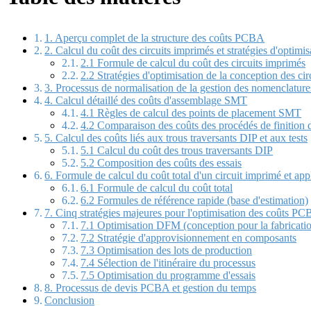
1. Aperçu complet de la structure des coûts PCBA
2. Calcul du coût des circuits imprimés et stratégies d'optimi
2.1 Formule de calcul du coût des circuits imprimés
2.2 Stratégies d'optimisation de la conception des ci
3. Processus de normalisation de la gestion des nomenclature
4. Calcul détaillé des coûts d'assemblage SMT
4.1 Règles de calcul des points de placement SMT
4.2 Comparaison des coûts des procédés de finition 
5. Calcul des coûts liés aux trous traversants DIP et aux tests
5.1 Calcul du coût des trous traversants DIP
5.2 Composition des coûts des essais
6. Formule de calcul du coût total d'un circuit imprimé et app
6.1 Formule de calcul du coût total
6.2 Formules de référence rapide (base d'estimation)
7. Cinq stratégies majeures pour l'optimisation des coûts P
7.1 Optimisation DFM (conception pour la fabricati
7.2 Stratégie d'approvisionnement en composants
7.3 Optimisation des lots de production
7.4 Sélection de l'itinéraire du processus
7.5 Optimisation du programme d'essais
8. Processus de devis PCBA et gestion du temps
Conclusion