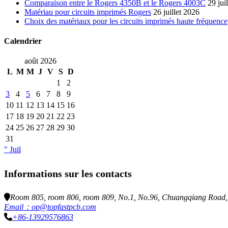
Comparaison entre le Rogers 4350B et le Rogers 4003C
29 jui
Matériau pour circuits imprimés Rogers
26 juillet 2026
Choix des matériaux pour les circuits imprimés haute fréquence
Calendrier
août 2026
L
M
M
J
V
S
D
1
2
3
4
5
6
7
8
9
10
11
12
13
14
15
16
17
18
19
20
21
22
23
24
25
26
27
28
29
30
31
" Juil
Informations sur les contacts
Room 805, room 806, room 809, No.1, No.96, Chuangqiang Road, N
Email：op@topfastpcb.com
+86-13929576863