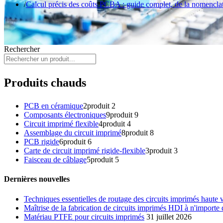
Calcul précis des coûts PCBA : guide complet, de la nomenclat
Rechercher
Produits chauds
PCB en céramique
2
produit 2
Composants électroniques
9
produit 9
Circuit imprimé flexible
4
produit 4
Assemblage du circuit imprimé
8
produit 8
PCB rigide
6
produit 6
Carte de circuit imprimé rigide-flexible
3
produit 3
Faisceau de câblage
5
produit 5
Dernières nouvelles
Techniques essentielles de routage des circuits imprimés haute
Maîtrise de la fabrication de circuits imprimés HDI à n'importe
Matériau PTFE pour circuits imprimés
31 juillet 2026