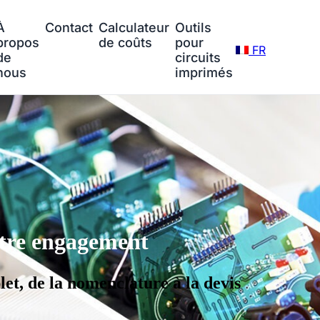
À
Contact
Calculateur
Outils
propos
de coûts
pour
FR
de
circuits
nous
imprimés
tre engagement
et, de la nomenclature à la devis