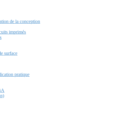
sation de la conception
rcuits imprimés
s
de surface
lication pratique
CBA
on)