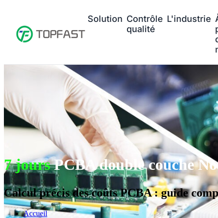
Solution
Contrôle
L'industrie
qualité
7 jours
PCBA double couche No
Calcul précis des coûts PCBA : guide compl
Accueil