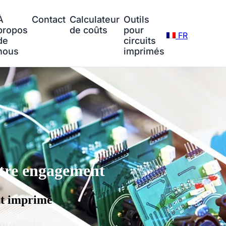
À
Contact
Calculateur
Outils
propos
de coûts
pour
FR
de
circuits
nous
imprimés
tre engagement
uit imprimé