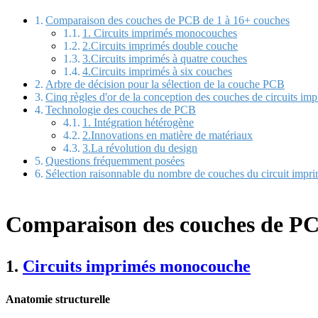
Comparaison des couches de PCB de 1 à 16+ couches
1. Circuits imprimés monocouches
2.Circuits imprimés double couche
3.Circuits imprimés à quatre couches
4.Circuits imprimés à six couches
Arbre de décision pour la sélection de la couche PCB
Cinq règles d'or de la conception des couches de circuits im
Technologie des couches de PCB
1. Intégration hétérogène
2.Innovations en matière de matériaux
3.La révolution du design
Questions fréquemment posées
Sélection raisonnable du nombre de couches du circuit impr
Comparaison des couches de PC
1.
Circuits imprimés monocouche
Anatomie structurelle