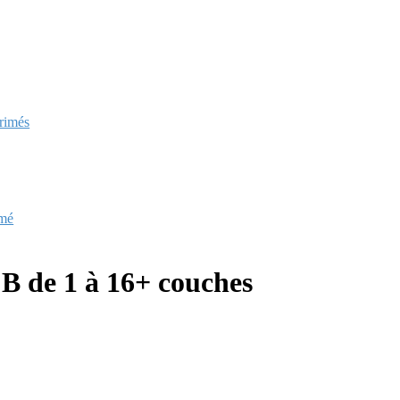
primés
imé
B de 1 à 16+ couches