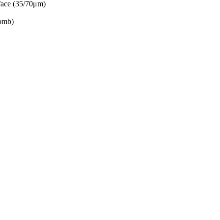
 face (35/70μm)
lomb)