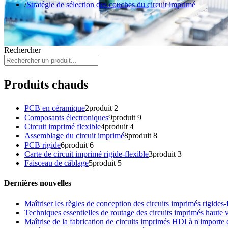
Stratégie de sélection des couches du circuit imprimé
Rechercher
Produits chauds
PCB en céramique
2
produit 2
Composants électroniques
9
produit 9
Circuit imprimé flexible
4
produit 4
Assemblage du circuit imprimé
8
produit 8
PCB rigide
6
produit 6
Carte de circuit imprimé rigide-flexible
3
produit 3
Faisceau de câblage
5
produit 5
Dernières nouvelles
Maîtriser les règles de conception des circuits imprimés rigides
Techniques essentielles de routage des circuits imprimés haute
Maîtrise de la fabrication de circuits imprimés HDI à n'importe