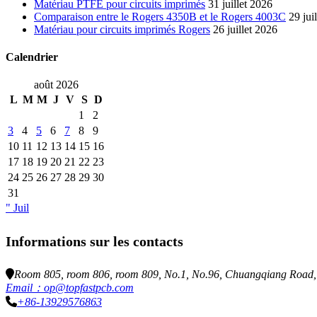
Matériau PTFE pour circuits imprimés
31 juillet 2026
Comparaison entre le Rogers 4350B et le Rogers 4003C
29 jui
Matériau pour circuits imprimés Rogers
26 juillet 2026
Calendrier
août 2026
L
M
M
J
V
S
D
1
2
3
4
5
6
7
8
9
10
11
12
13
14
15
16
17
18
19
20
21
22
23
24
25
26
27
28
29
30
31
" Juil
Informations sur les contacts
Room 805, room 806, room 809, No.1, No.96, Chuangqiang Road, N
Email：op@topfastpcb.com
+86-13929576863