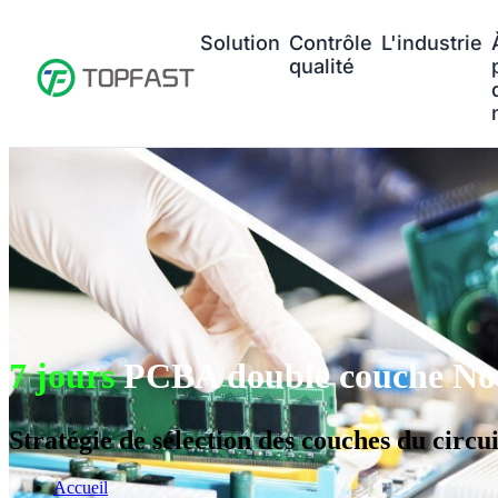
Solution
Contrôle
L'industrie
qualité
7 jours
PCBA double couche No
Stratégie de sélection des couches du circ
Accueil