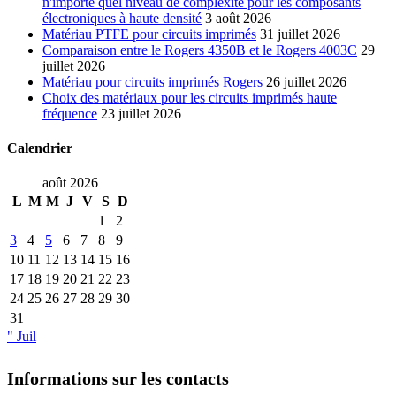
n'importe quel niveau de complexité pour les composants
électroniques à haute densité
3 août 2026
Matériau PTFE pour circuits imprimés
31 juillet 2026
Comparaison entre le Rogers 4350B et le Rogers 4003C
29
juillet 2026
Matériau pour circuits imprimés Rogers
26 juillet 2026
Choix des matériaux pour les circuits imprimés haute
fréquence
23 juillet 2026
Calendrier
août 2026
L
M
M
J
V
S
D
1
2
3
4
5
6
7
8
9
10
11
12
13
14
15
16
17
18
19
20
21
22
23
24
25
26
27
28
29
30
31
" Juil
Informations sur les contacts