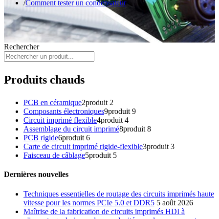
Comment tester un condensateur
Rechercher
Produits chauds
PCB en céramique
2
produit 2
Composants électroniques
9
produit 9
Circuit imprimé flexible
4
produit 4
Assemblage du circuit imprimé
8
produit 8
PCB rigide
6
produit 6
Carte de circuit imprimé rigide-flexible
3
produit 3
Faisceau de câblage
5
produit 5
Dernières nouvelles
Techniques essentielles de routage des circuits imprimés haute
vitesse pour les normes PCIe 5.0 et DDR5
5 août 2026
Maîtrise de la fabrication de circuits imprimés HDI à