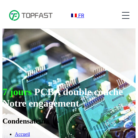
FR
7 jours
PCBA double couche
Notre engagement
Condensateurs
Accueil