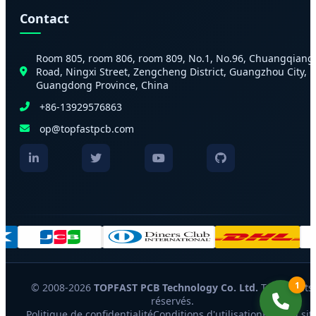
Contact
Room 805, room 806, room 809, No.1, No.96, Chuangqiang
Road, Ningxi Street, Zengcheng District, Guangzhou City,
Guangdong Province, China
+86-13929576863
op@topfastpcb.com
1
© 2008-2026
TOPFAST PCB Technology Co. Ltd.
Tous droits
réservés.
Politique de confidentialité
Conditions d'utilisation
Plan du sit