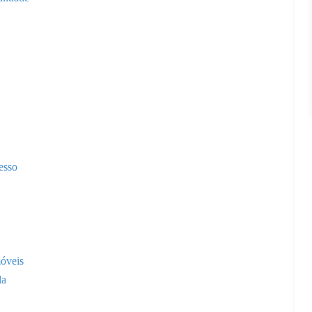
cesso
óveis
da