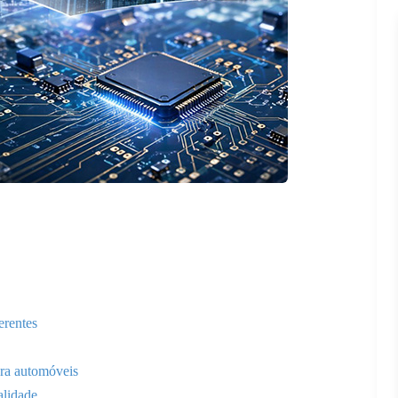
erentes
ara automóveis
alidade