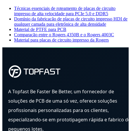
Técnicas essenciais de roteamento de placas de circuito
impresso de alta velocidade para PCIe 5.0 e DDR5
Domínio da fabricação de placas de circuito impresso HDI de
qualquer camada para eletrónica de alta densidade
Material de PTFE para PCB
Comparação entre o Rogers 4350B e o Rogers 4003C
Material para placas de circuito impresso da Rogers
A Topfast Be Faster Be Better, um fornecedor de
soluções de PCB de uma só vez, oferece soluções
profissionais personalizadas para os clientes,
especializando-se em prototipagem rápida e fabrico de
pequenos lotes.