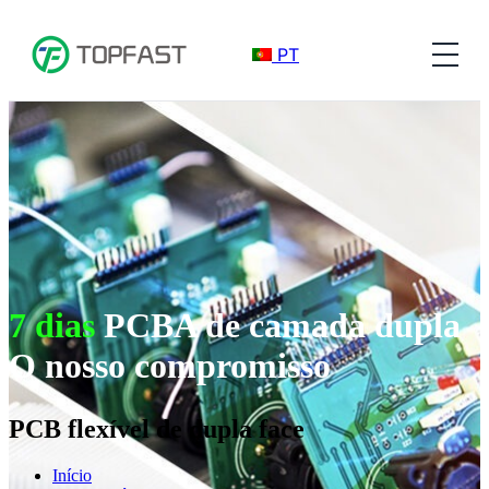
PT
7 dias
PCBA de camada dupla
O nosso compromisso
PCB flexível de dupla face
Início