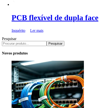
PCB flexível de dupla face
Inquérito
Ler mais
Pesquisar
Pesquisar
Novos produtos