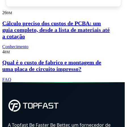
26
9M
Cálculo preciso dos custos de PCBA: um
guia completo, desde a lista de materiais até
a cotação
Conhecimento
4
8M
Qual é o custo de fabrico e montagem de
uma placa de circuito impresso?
FAQ
A Topfast Be Faster Be Better, um fornecedor de