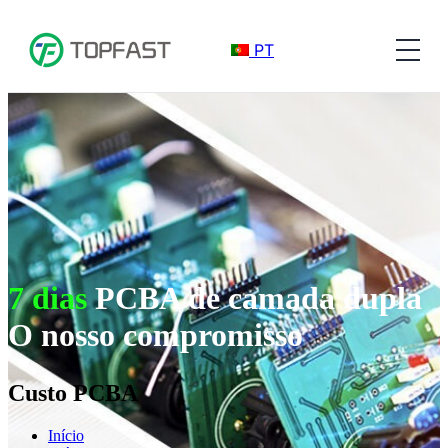
PT
7 dias
PCBA de camada dupla
O nosso compromisso
Custo PCBA
Início