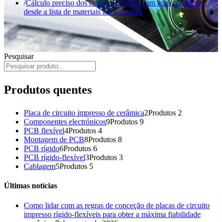
Cálculo preciso dos custos de PCBA: um guia completo,
desde a lista de materiais até a cotação
Pesquisar
Produtos quentes
Placa de circuito impresso de cerâmica
2
Produtos 2
Componentes electrónicos
9
Produtos 9
PCB flexível
4
Produtos 4
Montagem de PCB
8
Produtos 8
PCB rígido
6
Produtos 6
PCB rígido-flexível
3
Produtos 3
Cablagem
5
Produtos 5
Últimas notícias
Como lidar com as regras de conceção de placas de circuito
impresso rígido-flexíveis para obter a máxima fiabilidade