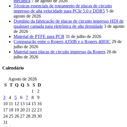
mecânica
7 de agosto de 2026
Técnicas essenciais de roteamento de placas de circuito
impresso de alta velocidade para PCIe 5.0 e DDR5
5 de
agosto de 2026
Domínio da fabricação de placas de circuito impresso HDI de
qualquer camada para eletrónica de alta densidade
3 de agosto
de 2026
Material de PTFE para PCB
31 de julho de 2026
Comparação entre o Rogers 4350B e o Rogers 4003C
29 de
julho de 2026
Material para placas de circuito impresso da Rogers
26 de
julho de 2026
Calendário
Agosto de 2026
S
T
Q
Q
S
S
D
1
2
3
4
5
6
7
8
9
10
11
12
13
14
15
16
17
18
19
20
21
22
23
24
25
26
27
28
29
30
31