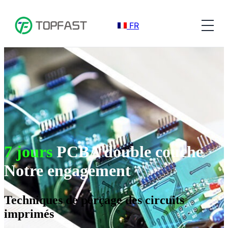
FR
7 jours
PCBA double couche
Notre engagement
Techniques de perçage des circuits
imprimés