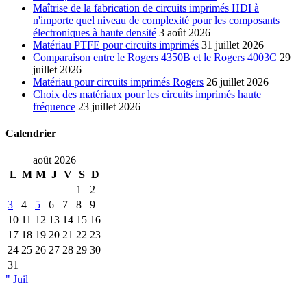
Maîtrise de la fabrication de circuits imprimés HDI à
n'importe quel niveau de complexité pour les composants
électroniques à haute densité
3 août 2026
Matériau PTFE pour circuits imprimés
31 juillet 2026
Comparaison entre le Rogers 4350B et le Rogers 4003C
29
juillet 2026
Matériau pour circuits imprimés Rogers
26 juillet 2026
Choix des matériaux pour les circuits imprimés haute
fréquence
23 juillet 2026
Calendrier
août 2026
L
M
M
J
V
S
D
1
2
3
4
5
6
7
8
9
10
11
12
13
14
15
16
17
18
19
20
21
22
23
24
25
26
27
28
29
30
31
" Juil