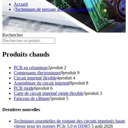
Accueil
Techniques de perçage des circuits imprimés
Rechercher
Produits chauds
PCB en céramique
2
produit 2
Composants électroniques
9
produit 9
Circuit imprimé flexible
4
produit 4
Assemblage du circuit imprimé
8
produit 8
PCB rigide
6
produit 6
Carte de circuit imprimé rigide-flexible
3
produit 3
Faisceau de câblage
5
produit 5
Dernières nouvelles
Techniques essentielles de routage des circuits imprimés haute
vitesse pour les normes PCIe 5.0 et DDR5
5 août 2026