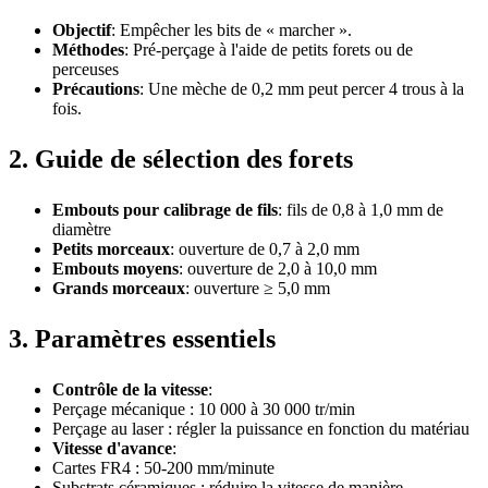
Objectif
: Empêcher les bits de « marcher ».
Méthodes
: Pré-perçage à l'aide de petits forets ou de
perceuses
Précautions
: Une mèche de 0,2 mm peut percer 4 trous à la
fois.
2. Guide de sélection des forets
Embouts pour calibrage de fils
: fils de 0,8 à 1,0 mm de
diamètre
Petits morceaux
: ouverture de 0,7 à 2,0 mm
Embouts moyens
: ouverture de 2,0 à 10,0 mm
Grands morceaux
: ouverture ≥ 5,0 mm
3. Paramètres essentiels
Contrôle de la vitesse
:
Perçage mécanique : 10 000 à 30 000 tr/min
Perçage au laser : régler la puissance en fonction du matériau
Vitesse d'avance
:
Cartes FR4 : 50-200 mm/minute
Substrats céramiques : réduire la vitesse de manière