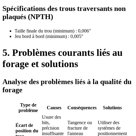
Spécifications des trous traversants non
plaqués (NPTH)
Taille finale du trou (minimum) : 0,006″
Jeu bord à bord (minimum) : 0,005″
5. Problèmes courants liés au
forage et solutions
Analyse des problèmes liés à la qualité du
forage
Type de
Causes
Conséquences
Solutions
problème
Usure des
bits,
Tangence ou
Utiliser des
Écart de
précision
fracture de
systèmes de
position du
insuffisante
l'anneau
positionnement