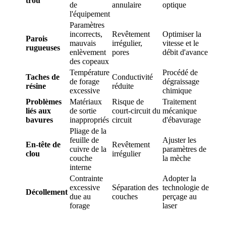
trou
de
annulaire
optique
l'équipement
Paramètres
incorrects,
Revêtement
Optimiser la
Parois
mauvais
irrégulier,
vitesse et le
rugueuses
enlèvement
pores
débit d'avance
des copeaux
Température
Procédé de
Taches de
Conductivité
de forage
dégraissage
résine
réduite
excessive
chimique
Problèmes
Matériaux
Risque de
Traitement
liés aux
de sortie
court-circuit du
mécanique
bavures
inappropriés
circuit
d'ébavurage
Pliage de la
feuille de
Ajuster les
En-tête de
Revêtement
cuivre de la
paramètres de
clou
irrégulier
couche
la mèche
interne
Contrainte
Adopter la
excessive
Séparation des
technologie de
Décollement
due au
couches
perçage au
forage
laser