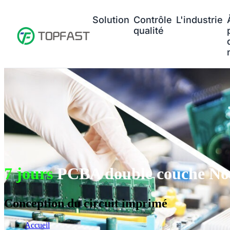
Solution
Contrôle
L'industrie
qualité
7 jours
PCBA double couche No
Conception du circuit imprimé
Accueil