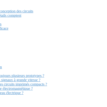
onception des circuits
tails comptent
cs
ficace
on
oujours plusieurs prototypes ?
 signaux à grande vitesse ?
es circuits imprimés compacts ?
e électromagnétique ?
eau électrique ?