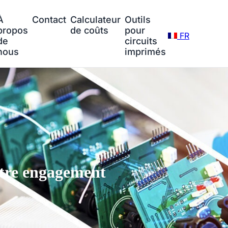
À
Contact
Calculateur
Outils
propos
de coûts
pour
FR
de
circuits
nous
imprimés
tre engagement