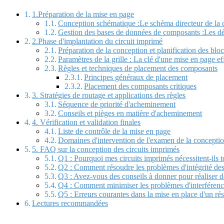
1.Préparation de la mise en page
Conception schématique :Le schéma directeur de la c
Gestion des bases de données de composants :Les dé
2.Phase d'implantation du circuit imprimé
Préparation de la conception et planification des blo
Paramètres de la grille : La clé d'une mise en page ef
Règles et techniques de placement des composants
Principes généraux de placement
Placement des composants critiques
3. Stratégies de routage et applications des règles
Séquence de priorité d'acheminement
Conseils et pièges en matière d'acheminement
4. Vérification et validation finales
Liste de contrôle de la mise en page
Domaines d'intervention de l'examen de la concepti
5. FAQ sur la conception des circuits imprimés
Q1 : Pourquoi mes circuits imprimés nécessitent-ils t
Q2 : Comment résoudre les problèmes d'intégrité des
Q3 : Avez-vous des conseils à donner pour réaliser d
Q4 : Comment minimiser les problèmes d'interférenc
Q5 : Erreurs courantes dans la mise en place d'un rés
Lectures recommandées