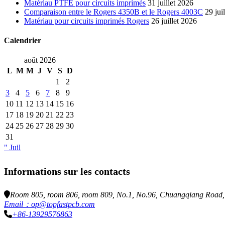
Matériau PTFE pour circuits imprimés
31 juillet 2026
Comparaison entre le Rogers 4350B et le Rogers 4003C
29 jui
Matériau pour circuits imprimés Rogers
26 juillet 2026
Calendrier
août 2026
L
M
M
J
V
S
D
1
2
3
4
5
6
7
8
9
10
11
12
13
14
15
16
17
18
19
20
21
22
23
24
25
26
27
28
29
30
31
" Juil
Informations sur les contacts
Room 805, room 806, room 809, No.1, No.96, Chuangqiang Road, N
Email：op@topfastpcb.com
+86-13929576863