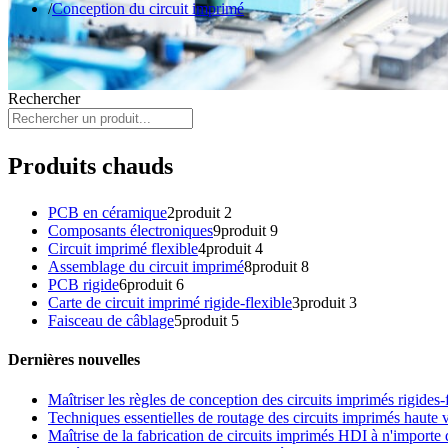
Conception du circuit imprimé
Rechercher
Produits chauds
PCB en céramique
2
produit 2
Composants électroniques
9
produit 9
Circuit imprimé flexible
4
produit 4
Assemblage du circuit imprimé
8
produit 8
PCB rigide
6
produit 6
Carte de circuit imprimé rigide-flexible
3
produit 3
Faisceau de câblage
5
produit 5
Dernières nouvelles
Maîtriser les règles de conception des circuits imprimés rigides
Techniques essentielles de routage des circuits imprimés haute
Maîtrise de la fabrication de circuits imprimés HDI à n'importe