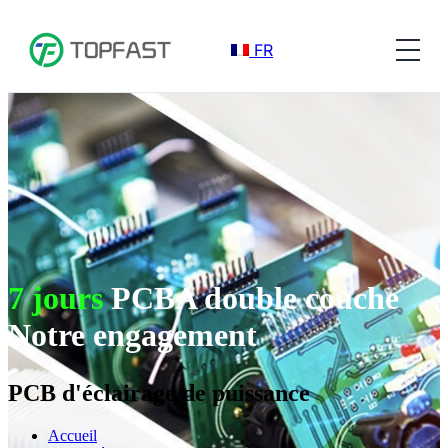
FR
7 jours
PCBA double couche
Notre engagement
PCB d'éclairage de puissance
Accueil