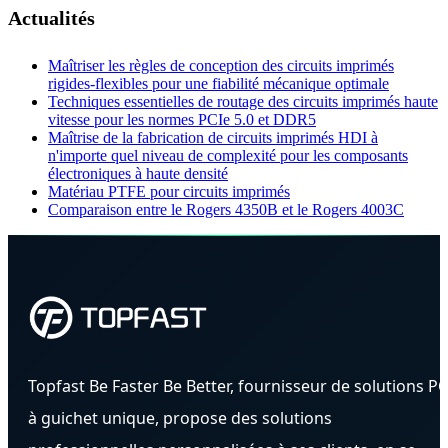
Actualités
Maîtriser les règles de conception des circuits imprimés
rigides-flexibles pour une fiabilité mécanique optimale
Techniques essentielles de routage des circuits imprimés haute
vitesse pour les normes PCIe 5.0 et DDR5
Maîtrise de la fabrication de circuits imprimés HDI à
n'importe quel niveau de complexité pour les composants
électroniques à haute densité
Matériau PTFE pour circuits imprimés
Comparaison entre le Rogers 4350B et le Rogers 4003C
Topfast Be Faster Be Better, fournisseur de solutions P
à guichet unique, propose des solutions