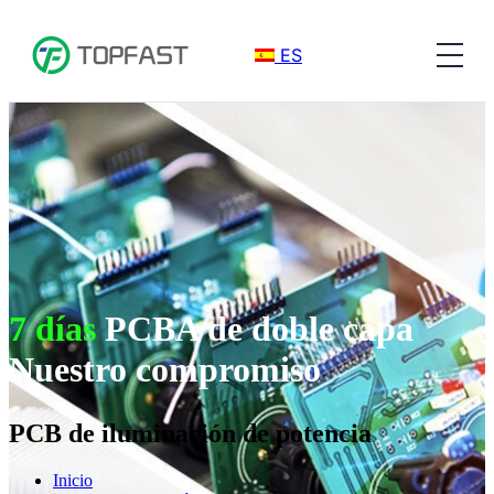
ES
7 días
PCBA de doble capa
Nuestro compromiso
PCB de iluminación de potencia
Inicio