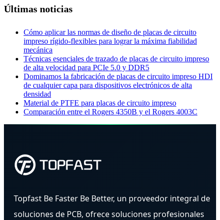
Últimas noticias
Cómo aplicar las normas de diseño de placas de circuito
impreso rígido-flexibles para lograr la máxima fiabilidad
mecánica
Técnicas esenciales de trazado de placas de circuito impreso
de alta velocidad para PCIe 5.0 y DDR5
Dominamos la fabricación de placas de circuito impreso HDI
de cualquier capa para dispositivos electrónicos de alta
densidad
Material de PTFE para placas de circuito impreso
Comparación entre el Rogers 4350B y el Rogers 4003C
Topfast Be Faster Be Better, un proveedor integral de
soluciones de PCB, ofrece soluciones profesionales