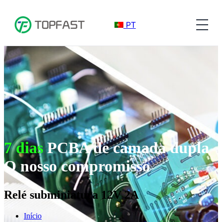
PT
7 dias
PCBA de camada dupla
O nosso compromisso
Relé subminiatura 12V 2A
Início