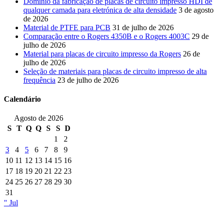
Domínio da fabricação de placas de circuito impresso HDI de
qualquer camada para eletrónica de alta densidade
3 de agosto
de 2026
Material de PTFE para PCB
31 de julho de 2026
Comparação entre o Rogers 4350B e o Rogers 4003C
29 de
julho de 2026
Material para placas de circuito impresso da Rogers
26 de
julho de 2026
Seleção de materiais para placas de circuito impresso de alta
frequência
23 de julho de 2026
Calendário
Agosto de 2026
S
T
Q
Q
S
S
D
1
2
3
4
5
6
7
8
9
10
11
12
13
14
15
16
17
18
19
20
21
22
23
24
25
26
27
28
29
30
31
" Jul