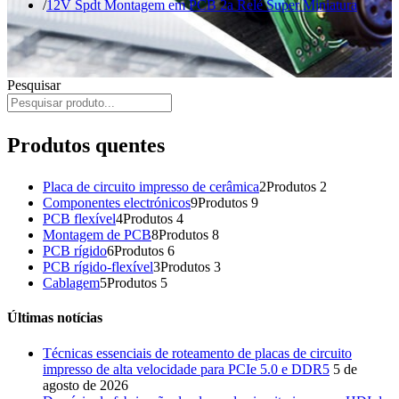
12V Spdt Montagem em PCB 2a Relé Super Miniatura
Pesquisar
Produtos quentes
Placa de circuito impresso de cerâmica
2
Produtos 2
Componentes electrónicos
9
Produtos 9
PCB flexível
4
Produtos 4
Montagem de PCB
8
Produtos 8
PCB rígido
6
Produtos 6
PCB rígido-flexível
3
Produtos 3
Cablagem
5
Produtos 5
Últimas notícias
Técnicas essenciais de roteamento de placas de circuito
impresso de alta velocidade para PCIe 5.0 e DDR5
5 de
agosto de 2026