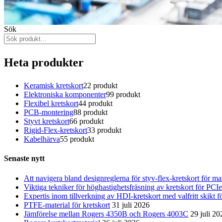
Sök
Heta produkter
Keramisk kretskort
2
2 produkt
Elektroniska komponenter
9
9 produkt
Flexibel kretskort
4
4 produkt
PCB-montering
8
8 produkt
Styvt kretskort
6
6 produkt
Rigid-Flex-kretskort
3
3 produkt
Kabelhärva
5
5 produkt
Senaste nytt
Att navigera bland designreglerna för styv-flex-kretskort för max
Viktiga tekniker för höghastighetsfräsning av kretskort för P
Expertis inom tillverkning av HDI-kretskort med valfritt skikt f
PTFE-material för kretskort
31 juli 2026
Jämförelse mellan Rogers 4350B och Rogers 4003C
29 juli 20