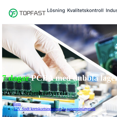
Lösning
Kvalitetskontroll
Indus
7 dagar
PCBA med dubbla lager 
12V 2A Subminiatyrrelä
Hem
12V Spdt kretskortsmonterat 2a superminiatyrrelä