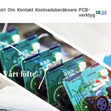
tri
Om
Kontakt
Kostnadsberäknare
PCB-
SV
verktyg
Vårt löfte