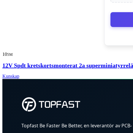
10
5M
12V Spdt kretskortsmonterat 2a superminiatyrrel
Kunskap
Topfast Be Faster Be Better, en leverantör av PCB-