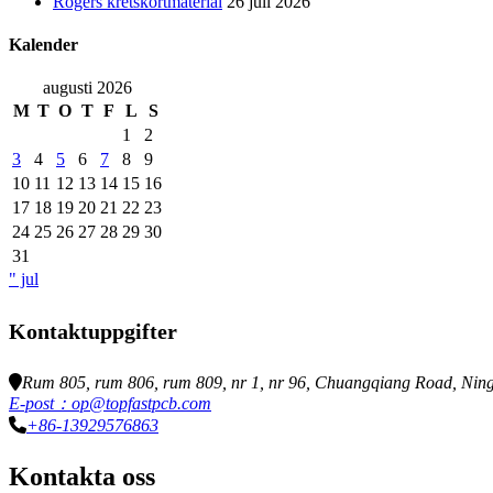
Rogers kretskortmaterial
26 juli 2026
Kalender
augusti 2026
M
T
O
T
F
L
S
1
2
3
4
5
6
7
8
9
10
11
12
13
14
15
16
17
18
19
20
21
22
23
24
25
26
27
28
29
30
31
" jul
Kontaktuppgifter
Rum 805, rum 806, rum 809, nr 1, nr 96, Chuangqiang Road, Ningx
E-post：op@topfastpcb.com
+86-13929576863
Kontakta oss