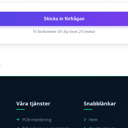
Skicka in förfrågan
Vi återkommer till dig inom 24 timmar
ä
Våra tjänster
Snabblänkar
PCB-montering
Hem