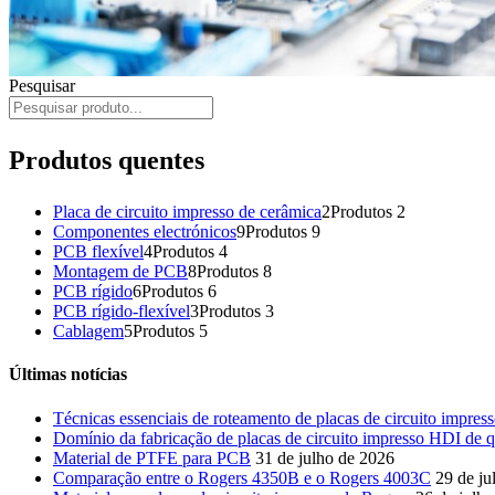
Pesquisar
Produtos quentes
Placa de circuito impresso de cerâmica
2
Produtos 2
Componentes electrónicos
9
Produtos 9
PCB flexível
4
Produtos 4
Montagem de PCB
8
Produtos 8
PCB rígido
6
Produtos 6
PCB rígido-flexível
3
Produtos 3
Cablagem
5
Produtos 5
Últimas notícias
Técnicas essenciais de roteamento de placas de circuito impre
Domínio da fabricação de placas de circuito impresso HDI de q
Material de PTFE para PCB
31 de julho de 2026
Comparação entre o Rogers 4350B e o Rogers 4003C
29 de ju