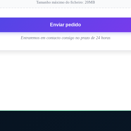
Tamanho máximo do ficheiro: 20MB
Enviar pedido
Entraremos em contacto consigo no prazo de 24 horas