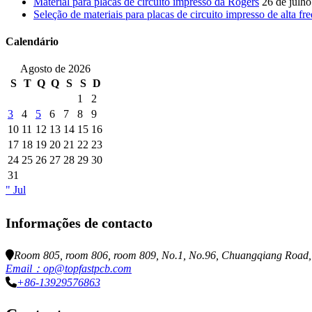
Material para placas de circuito impresso da Rogers
26 de julh
Seleção de materiais para placas de circuito impresso de alta fr
Calendário
Agosto de 2026
S
T
Q
Q
S
S
D
1
2
3
4
5
6
7
8
9
10
11
12
13
14
15
16
17
18
19
20
21
22
23
24
25
26
27
28
29
30
31
" Jul
Informações de contacto
Room 805, room 806, room 809, No.1, No.96, Chuangqiang Road, N
Email：op@topfastpcb.com
+86-13929576863