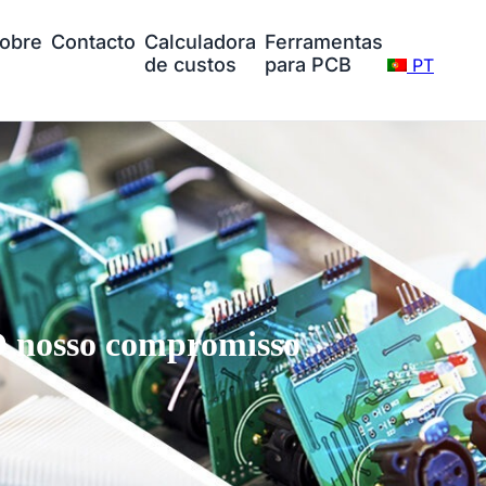
obre
Contacto
Calculadora
Ferramentas
de custos
para PCB
PT
 nosso compromisso