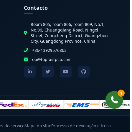
Contacto
Room 805, room 806, room 809, No.1,
No.96, Chuangqiang Road, Ningxi
Street, Zengcheng District, Guangzhou
City, Guangdong Province, China
+86-13929576863
op@topfastpcb.com
1
s do serviço
Mapa do sítio
Processo de devolução e troca