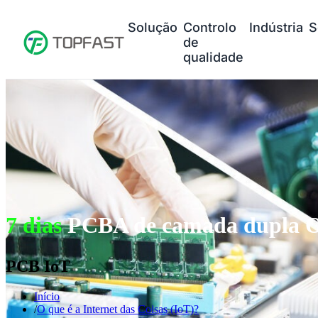
Solução
Controlo
Indústria
S
de
qualidade
7 dias
PCBA de camada dupla O
PCB IoT
Início
O que é a Internet das Coisas (IoT)?