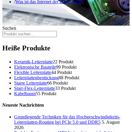
Was ist das Internet der Dinge (IoT)?
Suchen
Heiße Produkte
Keramik-Leiterplatte
2
2 Produkt
Elektronische Bauteile
9
9 Produkt
Flexible Leiterplatte
4
4 Produkt
Leiterplattenbestückung
8
8 Produkt
Starre Leiterplatte
6
6 Produkt
Starr-Flex-Leiterplatte
3
3 Produkt
Kabelbaum
5
5 Produkt
Neueste Nachrichten
Grundlegende Techniken für das Hochgeschwindigkeits-
Leiterplatten-Routing bei PCIe 5.0 und DDR5
5. August
2026