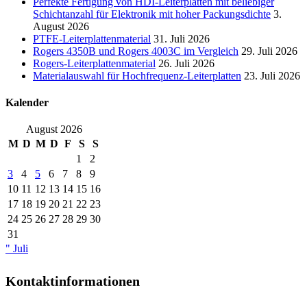
Perfekte Fertigung von HDI-Leiterplatten mit beliebiger
Schichtanzahl für Elektronik mit hoher Packungsdichte
3.
August 2026
PTFE-Leiterplattenmaterial
31. Juli 2026
Rogers 4350B und Rogers 4003C im Vergleich
29. Juli 2026
Rogers-Leiterplattenmaterial
26. Juli 2026
Materialauswahl für Hochfrequenz-Leiterplatten
23. Juli 2026
Kalender
August 2026
M
D
M
D
F
S
S
1
2
3
4
5
6
7
8
9
10
11
12
13
14
15
16
17
18
19
20
21
22
23
24
25
26
27
28
29
30
31
" Juli
Kontaktinformationen