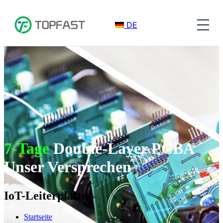
DE
7-Tage
Double-Layer PCBA
Unser Versprechen
IoT-Leiterplatte
Startseite