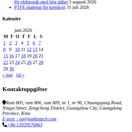
för elektronik med hög täthet
3 augusti 2026
PTFE-material för kretskort
31 juli 2026
Kalender
juni 2026
M
T
O
T
F
L
S
1
2
3
4
5
6
7
8
9
10
11
12
13
14
15
16
17
18
19
20
21
22
23
24
25
26
27
28
29
30
« maj
jul »
Kontaktuppgifter
Rum 805, rum 806, rum 809, nr 1, nr 96, Chuangqiang Road,
Ningxi Street, Zengcheng District, Guangzhou City, Guangdong
Province, Kina
E-post：op@topfastpcb.com
+86-13929576863