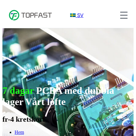
SV
7 dagar
PCBA med dubbla
lager Vårt löfte
fr-4 kretskort
Hem