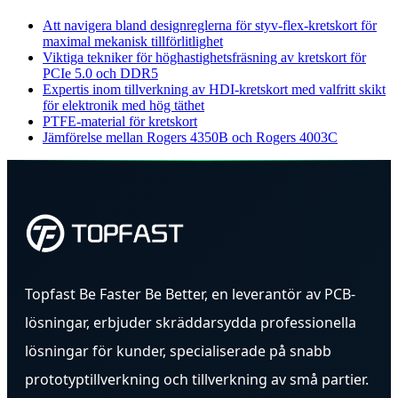
Att navigera bland designreglerna för styv-flex-kretskort för
maximal mekanisk tillförlitlighet
Viktiga tekniker för höghastighetsfräsning av kretskort för
PCIe 5.0 och DDR5
Expertis inom tillverkning av HDI-kretskort med valfritt skikt
för elektronik med hög täthet
PTFE-material för kretskort
Jämförelse mellan Rogers 4350B och Rogers 4003C
Topfast Be Faster Be Better, en leverantör av PCB-
lösningar, erbjuder skräddarsydda professionella
lösningar för kunder, specialiserade på snabb
prototyptillverkning och tillverkning av små partier.