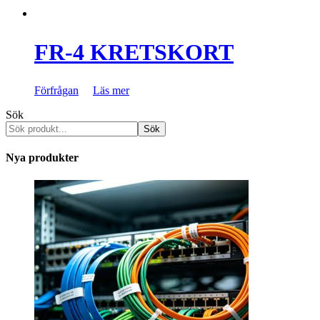
FR-4 KRETSKORT
Förfrågan
Läs mer
Sök
Sök
Nya produkter